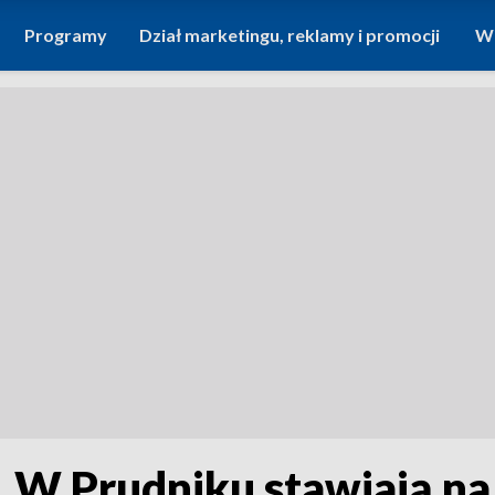
Programy
Dział marketingu, reklamy i promocji
Wi
. W Prudniku stawiają n