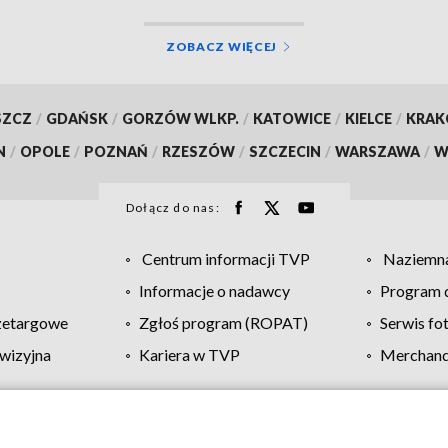
ZOBACZ WIĘCEJ
SZCZ
/
GDAŃSK
/
GORZÓW WLKP.
/
KATOWICE
/
KIELCE
/
KRA
N
/
OPOLE
/
POZNAŃ
/
RZESZÓW
/
SZCZECIN
/
WARSZAWA
/
W
Dołącz do nas:
Centrum informacji TVP
Naziemna
Informacje o nadawcy
Program d
zetargowe
Zgłoś program (ROPAT)
Serwis fo
wizyjna
Kariera w TVP
Merchandi