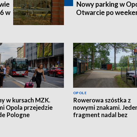
wie
Nowy parking w Opo
46 w
Otwarcie po weeke
OPOLE
y w kursach MZK.
Rowerowa szóstka z
mi Opola przejedzie
nowymi znakami. Jede
de Pologne
fragment nadal bez
oznaczeń