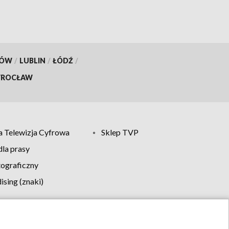
KÓW
/
LUBLIN
/
ŁÓDŹ
/
ROCŁAW
 Telewizja Cyfrowa
Sklep TVP
la prasy
tograficzny
sing (znaki)