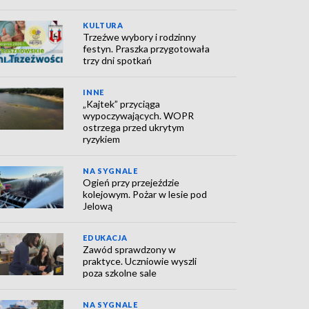
KULTURA
Trzeźwe wybory i rodzinny
festyn. Praszka przygotowała
trzy dni spotkań
INNE
„Kajtek” przyciąga
wypoczywających. WOPR
ostrzega przed ukrytym
ryzykiem
NA SYGNALE
Ogień przy przejeździe
kolejowym. Pożar w lesie pod
Jelową
EDUKACJA
Zawód sprawdzony w
praktyce. Uczniowie wyszli
poza szkolne sale
NA SYGNALE