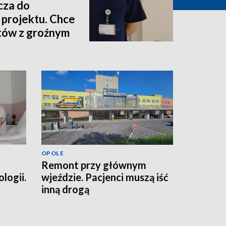
cza do
projektu. Chce
ntów z groźnym
OPOLE
Remont przy głównym
logii.
wjeździe. Pacjenci muszą iść
h
inną drogą