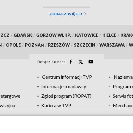
ZOBACZ WIĘCEJ
SZCZ
/
GDAŃSK
/
GORZÓW WLKP.
/
KATOWICE
/
KIELCE
/
KRA
N
/
OPOLE
/
POZNAŃ
/
RZESZÓW
/
SZCZECIN
/
WARSZAWA
/
W
Dołącz do nas:
Centrum informacji TVP
Naziemna
Informacje o nadawcy
Program d
zetargowe
Zgłoś program (ROPAT)
Serwis fo
wizyjna
Kariera w TVP
Merchandi