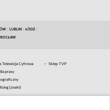
KÓW
/
LUBLIN
/
ŁÓDŹ
/
ROCŁAW
 Telewizja Cyfrowa
Sklep TVP
la prasy
tograficzny
sing (znaki)