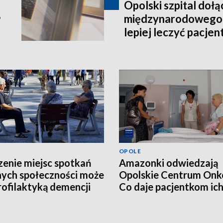
Opolski szpital dołą
międzynarodowego 
?
lepiej leczyć pacje
schorzeniem
OPOLE
enie miejsc spotkań
Amazonki odwiedzają
nych społeczności może
Opolskie Centrum Onko
rofilaktyką demencji
Co daje pacjentkom ic
wizyta?