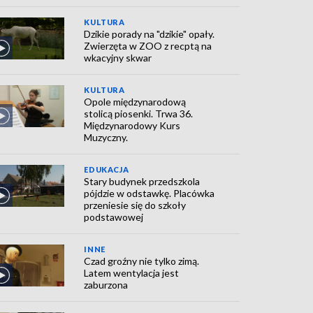
KULTURA
Dzikie porady na "dzikie" opały.
Zwierzęta w ZOO z recptą na
wkacyjny skwar
KULTURA
Opole międzynarodową
stolicą piosenki. Trwa 36.
Międzynarodowy Kurs
Muzyczny.
EDUKACJA
Stary budynek przedszkola
pójdzie w odstawkę. Placówka
przeniesie się do szkoły
podstawowej
INNE
Czad groźny nie tylko zimą.
Latem wentylacja jest
zaburzona