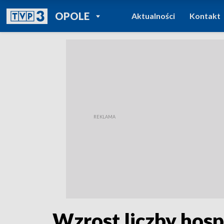
POWRÓT DO
OPOLE
Aktualności
Kontakt
TVP REGIONY
Wzrost liczby hosp