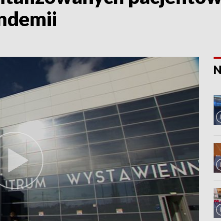
ndemii
N