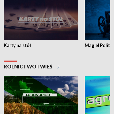
Karty na stół
Magiel Polity
ROLNICTWO I WIEŚ