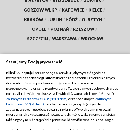
BIAŁYSTOK
/
BYDGOSZCZ
/
GDAŃSK
/
GORZÓW WLKP.
/
KATOWICE
/
KIELCE
/
KRAKÓW
/
LUBLIN
/
ŁÓDŹ
/
OLSZTYN
/
OPOLE
/
POZNAŃ
/
RZESZÓW
/
SZCZECIN
/
WARSZAWA
/
WROCŁAW
Szanujemy Twoją prywatność
Dołącz do nas:
Kliknij "Akceptuję i przechodzę do serwisu", aby wyrazić zgody na
korzystanie z technologii automatycznego śledzenia i zbierania danych,
TVP
dostęp do informacji na Twoim urządzeniu końcowym i ich
Abonament TVP
przechowywanie oraz na przetwarzanie Twoich danych osobowych przez
Regulamin TVP
nas, czyli Telewizję Polską S.A. w likwidacji (zwaną dalej również „TVP”),
Emisja w TVP
Zaufanych Partnerów z IAB* (1201 firm)
oraz pozostałych
Zaufanych
Polityka prywatności
Partnerów TVP (93 firm)
, w celach marketingowych (w tym do
Centrum informacji TVP
Moje zgody
zautomatyzowanego dopasowania reklam do Twoich zainteresowań i
mierzenia ich skuteczności) i pozostałych, które wskazujemy poniżej, a
Naziemna Telewizja Cyfrowa
Pomoc
także zgody na udostępnianie przez nas identyfikatora PPID do Google.
Sklep TVP
Biuro reklamy