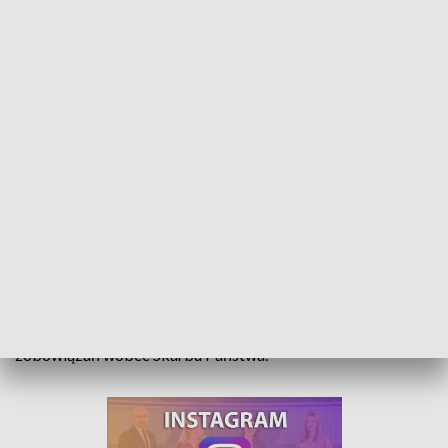
Sporu o głubczyckie ziemie rolne ciąg dalszy. Spotkanie z dyrektorem KOWR
Rolnicy z opolskiej "Solidarności Rolników Indywidualnych"
walczą o wydzierżawienie 10 tysięcy hektarów niezwykle
urodzajnej ziemi w okolicach Głubczyc. Jest ona użytkowana
przez koncern Top Farms, który jednak nie wypełnia swoich
zobowiązań wobec Skarbu Państwa.