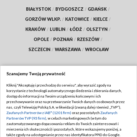
BIAŁYSTOK
/
BYDGOSZCZ
/
GDAŃSK
/
GORZÓW WLKP.
/
KATOWICE
/
KIELCE
/
KRAKÓW
/
LUBLIN
/
ŁÓDŹ
/
OLSZTYN
/
OPOLE
/
POZNAŃ
/
RZESZÓW
/
SZCZECIN
/
WARSZAWA
/
WROCŁAW
Szanujemy Twoją prywatność
Dołącz do nas:
Kliknij "Akceptuję i przechodzę do serwisu", aby wyrazić zgody na
korzystanie z technologii automatycznego śledzenia i zbierania danych,
TVP
dostęp do informacji na Twoim urządzeniu końcowym i ich
Abonament TVP
przechowywanie oraz na przetwarzanie Twoich danych osobowych przez
Regulamin TVP
nas, czyli Telewizję Polską S.A. w likwidacji (zwaną dalej również „TVP”),
Emisja w TVP
Zaufanych Partnerów z IAB* (1201 firm)
oraz pozostałych
Zaufanych
Polityka prywatności
Partnerów TVP (93 firm)
, w celach marketingowych (w tym do
Centrum informacji TVP
Moje zgody
zautomatyzowanego dopasowania reklam do Twoich zainteresowań i
mierzenia ich skuteczności) i pozostałych, które wskazujemy poniżej, a
Naziemna Telewizja Cyfrowa
Pomoc
także zgody na udostępnianie przez nas identyfikatora PPID do Google.