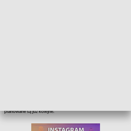
Trwają wybory uzupełniające. W regionie wybierani są kandydaci do rady gminy
Rezygnacja lub śmierć radnego. To najczęstsze powody
wygaśnięcia mandatów i konieczności przeprowadzania
wyborów uzupełniających do rady gminy. Takich w
województwie opolskim ostatnio ogłoszono trzy, choć
planowane są już kolejne.