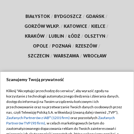
BIAŁYSTOK
/
BYDGOSZCZ
/
GDAŃSK
/
GORZÓW WLKP.
/
KATOWICE
/
KIELCE
/
KRAKÓW
/
LUBLIN
/
ŁÓDŹ
/
OLSZTYN
/
OPOLE
/
POZNAŃ
/
RZESZÓW
/
SZCZECIN
/
WARSZAWA
/
WROCŁAW
Szanujemy Twoją prywatność
Dołącz do nas:
Kliknij "Akceptuję i przechodzę do serwisu", aby wyrazić zgody na
korzystanie z technologii automatycznego śledzenia i zbierania danych,
TVP
dostęp do informacji na Twoim urządzeniu końcowym i ich
Abonament TVP
przechowywanie oraz na przetwarzanie Twoich danych osobowych przez
Regulamin TVP
nas, czyli Telewizję Polską S.A. w likwidacji (zwaną dalej również „TVP”),
Emisja w TVP
Zaufanych Partnerów z IAB* (1201 firm)
oraz pozostałych
Zaufanych
Polityka prywatności
Partnerów TVP (93 firm)
, w celach marketingowych (w tym do
Centrum informacji TVP
Moje zgody
zautomatyzowanego dopasowania reklam do Twoich zainteresowań i
mierzenia ich skuteczności) i pozostałych, które wskazujemy poniżej, a