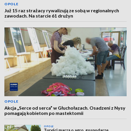
OPOLE
Już 15 raz strażacy rywalizują ze sobą w regionalnych
zawodach. Na starcie 61 drużyn
OPOLE
Akcja „Serce od serca” w Głuchołazach. Osadzeni z Nysy
pomagają kobietom po mastektomii
OPOLE
Turyści marzą o agro, gospodarze