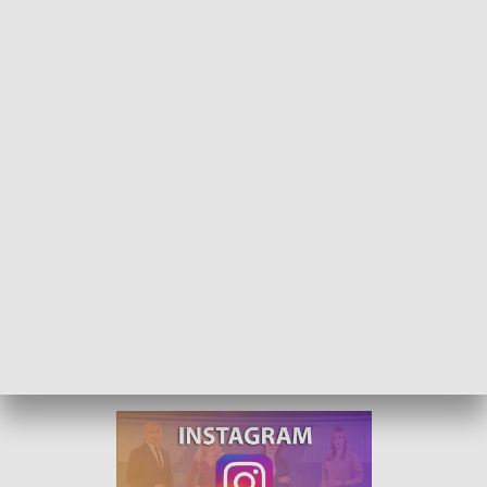
PRASOwanie Zbigniewa Górniaka - 16 lutego 2022
O budzących grozę fermach wiatraków, o
niewdzięcznych, a chytrych knajpiarzach oraz o
cudownych dzieciach z Newsweeka, które uciekały
przed ministrem Czarnkiem za granicę na długo,
zanim został on ministrem oświaty - to wszystko w
najnowszym PRASOwaniu Zbigniewa Górniaka.