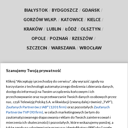
BIAŁYSTOK
/
BYDGOSZCZ
/
GDAŃSK
/
GORZÓW WLKP.
/
KATOWICE
/
KIELCE
/
KRAKÓW
/
LUBLIN
/
ŁÓDŹ
/
OLSZTYN
/
OPOLE
/
POZNAŃ
/
RZESZÓW
/
SZCZECIN
/
WARSZAWA
/
WROCŁAW
Szanujemy Twoją prywatność
Dołącz do nas:
Kliknij "Akceptuję i przechodzę do serwisu", aby wyrazić zgody na
korzystanie z technologii automatycznego śledzenia i zbierania danych,
TVP
dostęp do informacji na Twoim urządzeniu końcowym i ich
Abonament TVP
przechowywanie oraz na przetwarzanie Twoich danych osobowych przez
Regulamin TVP
nas, czyli Telewizję Polską S.A. w likwidacji (zwaną dalej również „TVP”),
Emisja w TVP
Zaufanych Partnerów z IAB* (1201 firm)
oraz pozostałych
Zaufanych
Polityka prywatności
Partnerów TVP (93 firm)
, w celach marketingowych (w tym do
Centrum informacji TVP
Moje zgody
zautomatyzowanego dopasowania reklam do Twoich zainteresowań i
mierzenia ich skuteczności) i pozostałych, które wskazujemy poniżej, a
Naziemna Telewizja Cyfrowa
Pomoc
także zgody na udostępnianie przez nas identyfikatora PPID do Google.