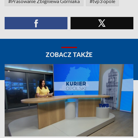
#Prasowanie Zbigniewa Górniaka
#tvp3 opole
ZOBACZ TAKŻE