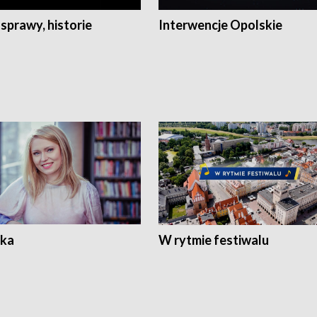
 sprawy, historie
Interwencje Opolskie
ka
W rytmie festiwalu