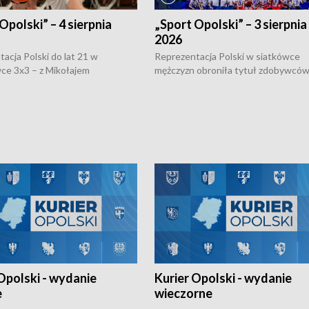
Opolski” – 4 sierpnia
„Sport Opolski” – 3 sierpnia
2026
acja Polski do lat 21 w
Reprezentacja Polski w siatkówce
ce 3x3 – z Mikołajem
mężczyzn obroniła tytuł zdobywców 
kiem z opolskiego AZS-u w
Narodów. W finale pokonali Amery
- wygrała dwa z trzech turniejów
po tie-breaku. W meczu nie zabrakł
Ligi Narodów. Rywalizacja
opolskich wątków.
ę w węgierskim Szolnok.
Opolski - wydanie
Kurier Opolski - wydanie
e
wieczorne