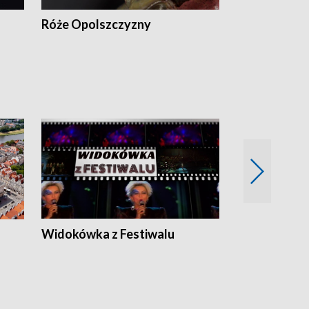
Róże Opolszczyzny
Czas report
Widokówka z Festiwalu
Strefa Kultu