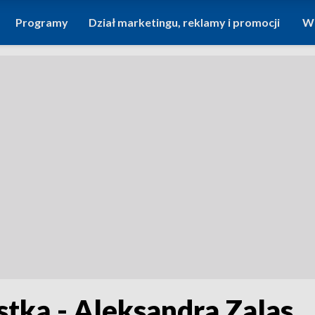
Programy
Dział marketingu, reklamy i promocji
Wi
tką - Aleksandra Zalas