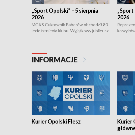
„Sport Opolski” – 5 sierpnia
„Sport 
2026
2026
MGKS Cukrownik Baborów obchodził 80-
Reprezent
lecie istnienia klubu. Wyjątkowy jubileusz
koszyków
odbył się na sportowo. W programie
Kowalczy
również o turnieju eliminacyjnym
składzie 
Otwartych Mistrzostw w siatkówce
w ramach 
plażowej amatorów w Opolu oraz o
odbyła si
INFORMACJE
meczu Kolejarza Opole. Zapraszamy!
Kurier Opolski Flesz
Kurier 
główn