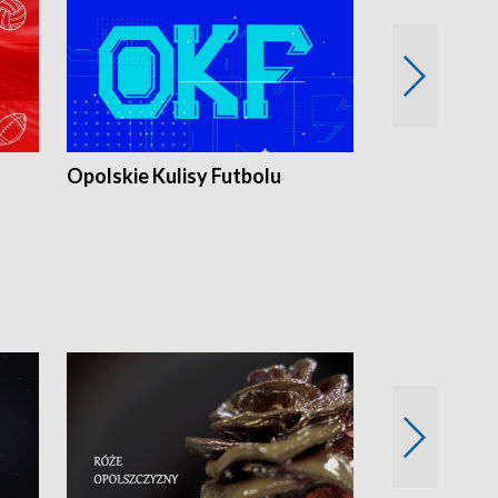
Opolskie Kulisy Futbolu
Złote chwile
sportu