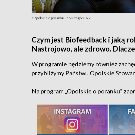
O!polskie o poranku - 16 lutego 2022
Czym jest Biofeedback i jaką r
Nastrojowo, ale zdrowo. Dlacz
W programie będziemy również zachęc
przybliżymy Państwu Opolskie Stowarz
Na program „Opolskie o poranku” zapr