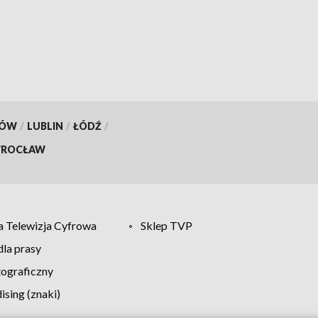
konkurencjach
KÓW
/
LUBLIN
/
ŁÓDŹ
/
ROCŁAW
 Telewizja Cyfrowa
Sklep TVP
la prasy
tograficzny
sing (znaki)