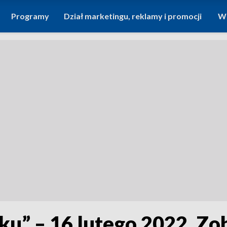
Programy
Dział marketingu, reklamy i promocji
Wi
ku” – 16 lutego 2022. Z