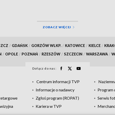
Anny
ZOBACZ WIĘCEJ
SZCZ
/
GDAŃSK
/
GORZÓW WLKP.
/
KATOWICE
/
KIELCE
/
KRA
N
/
OPOLE
/
POZNAŃ
/
RZESZÓW
/
SZCZECIN
/
WARSZAWA
/
W
Dołącz do nas:
Centrum informacji TVP
Naziemna
Informacje o nadawcy
Program d
zetargowe
Zgłoś program (ROPAT)
Serwis fo
wizyjna
Kariera w TVP
Merchandi