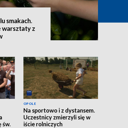
lu smakach.
 warsztaty z
w
OPOLE
Na sportowo i z dystansem.
a
Uczestnicy zmierzyli się w
 św.
iście rolniczych