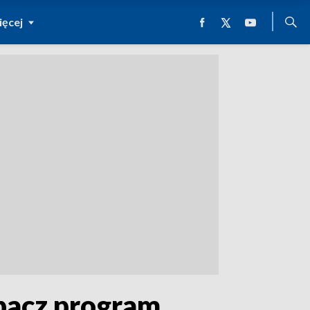
ęcej
obacz program