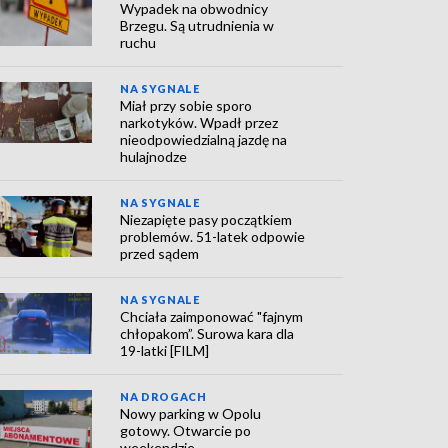
Wypadek na obwodnicy
Brzegu. Są utrudnienia w
ruchu
NA SYGNALE
Miał przy sobie sporo
narkotyków. Wpadł przez
nieodpowiedzialną jazdę na
hulajnodze
NA SYGNALE
Niezapięte pasy początkiem
problemów. 51-latek odpowie
przed sądem
NA SYGNALE
Chciała zaimponować "fajnym
chłopakom”. Surowa kara dla
19-latki [FILM]
NA DROGACH
Nowy parking w Opolu
gotowy. Otwarcie po
weekendzie