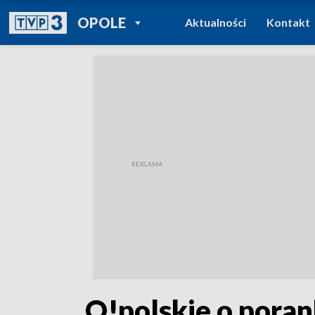
POWRÓT DO
OPOLE
Aktualności
Kontakt
TVP REGIONY
„O!polskie o poran