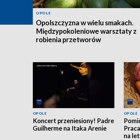
OPOLE
Opolszczyzna w wielu smakach.
Międzypokoleniowe warsztaty z
robienia przetworów
OPOLE
OPOLE
Koncert przeniesiony! Padre
Pomid
Guilherme na Itaka Arenie
Praca
na le