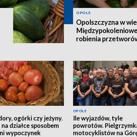
OPOLE
Opolszczyzna w wie
Międzypokoleniowe
robienia przetworó
OPOLE
ory, ogórki czy jeżyny.
Ile wyjazdów, tyle
 na działce sposobem
powrotów. Pielgrzymk
tni wypoczynek
motocyklistów na Górę