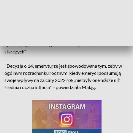
na przyznanie w 2022 r. 14. emerytury, choć miała zostać
przyznana jednorazowo, odpowiedziała, że resort "analizuje
sytuację społeczno-gospodarczą".
Zaznaczyła, że polityka senioralna budowana jest na dwóch
filarach. Pierwszym jest wsparcie finansowe, "żeby jesień
życia była godna". Drugi filar to "aktywizacja osób
starczych".
"Decyzja o 14. emeryturze jest spowodowana tym, żeby w
ogólnym rozrachunku rocznym, kiedy emeryci podsumują
swoje wpływy na za cały 2022 rok, nie były one niższe niż
średnia roczna inflacja" – powiedziała Maląg.