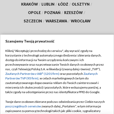
KRAKÓW
/
LUBLIN
/
ŁÓDŹ
/
OLSZTYN
/
OPOLE
/
POZNAŃ
/
RZESZÓW
/
SZCZECIN
/
WARSZAWA
/
WROCŁAW
Szanujemy Twoją prywatność
Dołącz do nas:
Kliknij "Akceptuję i przechodzę do serwisu", aby wyrazić zgody na
korzystanie z technologii automatycznego śledzenia i zbierania danych,
TVP
dostęp do informacji na Twoim urządzeniu końcowym i ich
Abonament TVP
przechowywanie oraz na przetwarzanie Twoich danych osobowych przez
Regulamin TVP
nas, czyli Telewizję Polską S.A. w likwidacji (zwaną dalej również „TVP”),
Emisja w TVP
Zaufanych Partnerów z IAB* (1201 firm)
oraz pozostałych
Zaufanych
Polityka prywatności
Partnerów TVP (93 firm)
, w celach marketingowych (w tym do
Centrum informacji TVP
Moje zgody
zautomatyzowanego dopasowania reklam do Twoich zainteresowań i
mierzenia ich skuteczności) i pozostałych, które wskazujemy poniżej, a
Naziemna Telewizja Cyfrowa
Pomoc
także zgody na udostępnianie przez nas identyfikatora PPID do Google.
Sklep TVP
Biuro reklamy
Twoje dane osobowe zbierane podczas odwiedzania przez Ciebie naszych
Rada Programowa
poszczególnych serwisów
zwanych dalej „Portalem”, w tym informacje
Kontakt
zapisywane za pomocą technologii takich jak: pliki cookie, sygnalizatory
System NOS