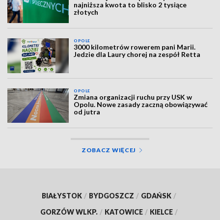
najniższa kwota to blisko 2 tysiące
złotych
OPOLE
3000 kilometrów rowerem pani Marii.
Jedzie dla Laury chorej na zespół Retta
OPOLE
Zmiana organizacji ruchu przy USK w
Opolu. Nowe zasady zaczną obowiązywać
od jutra
ZOBACZ WIĘCEJ
BIAŁYSTOK
/
BYDGOSZCZ
/
GDAŃSK
/
GORZÓW WLKP.
/
KATOWICE
/
KIELCE
/