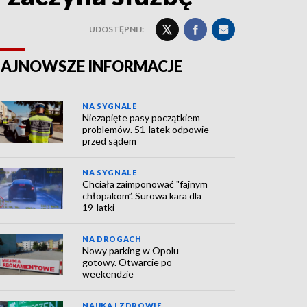
UDOSTĘPNIJ:
AJNOWSZE INFORMACJE
NA SYGNALE
Niezapięte pasy początkiem
problemów. 51-latek odpowie
przed sądem
NA SYGNALE
Chciała zaimponować "fajnym
chłopakom”. Surowa kara dla
19-latki
NA DROGACH
Nowy parking w Opolu
gotowy. Otwarcie po
weekendzie
NAUKA I ZDROWIE