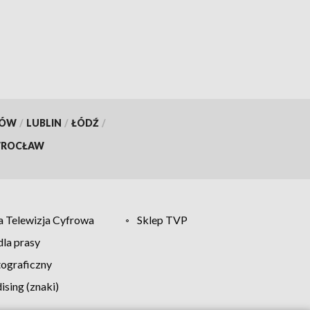
[FILM]
KÓW
/
LUBLIN
/
ŁÓDŹ
/
ROCŁAW
 Telewizja Cyfrowa
Sklep TVP
la prasy
tograficzny
sing (znaki)