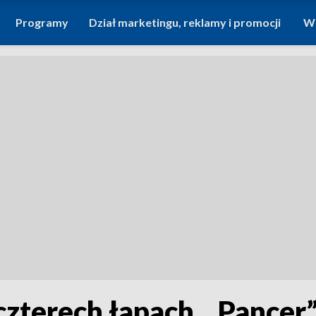
Programy
Dział marketingu, reklamy i promocji
Wi
czterech łapach. „Pancer