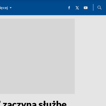
ęcej
” zaczyna służbę