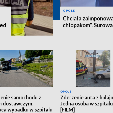
OPOLE
Chciała zaimponowa
zed
chłopakom”. Surowa 
OPOLE
enie samochodu z
Zderzenie auta z hulaj
m dostawczym.
Jedna osoba w szpitalu
ca wypadku w szpitalu
[FILM]