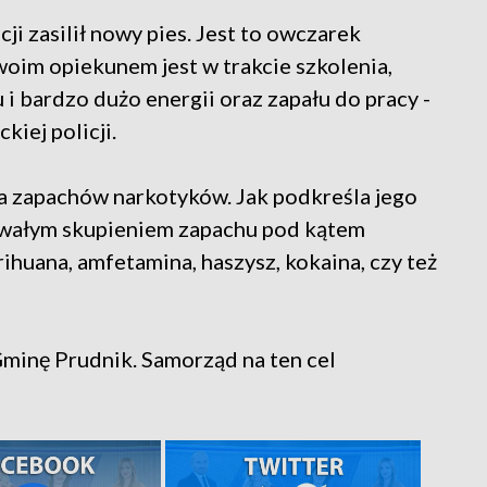
ji zasilił nowy pies. Jest to owczarek
swoim opiekunem jest w trakcie szkolenia,
u i bardzo dużo energii oraz zapału do pracy -
kiej policji.
a zapachów narkotyków. Jak podkreśla jego
bywałym skupieniem zapachu pod kątem
ihuana, amfetamina, haszysz, kokaina, czy też
Gminę Prudnik. Samorząd na ten cel