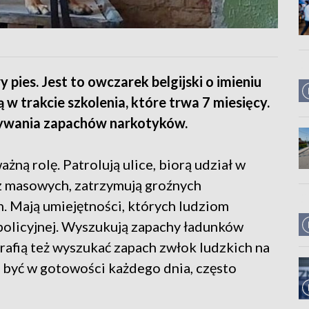
pies. Jest to owczarek belgijski o imieniu
w trakcie szkolenia, które trwa 7 miesięcy.
rywania zapachów narkotyków.
żną rolę. Patrolują ulice, biorą udział w
z masowych, zatrzymują groźnych
. Mają umiejętności, których ludziom
 policyjnej. Wyszukują zapachy ładunków
rafią też wyszukać zapach zwłok ludzkich na
 być w gotowości każdego dnia, często