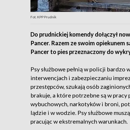
Fot. KPP Prudnik
Do prudnickiej komendy dołączył nowy 
Pancer. Razem ze swoim opiekunem są 
Pancer to pies przeznaczony do wyk
Psy służbowe pełnią w policji bardzo wa
interwencjach i zabezpieczaniu impre
przestępców, szukają osób zaginionych
brakuje, a które potrzebne są w pracy
wybuchowych, narkotyków i broni, pot
lądzie i w wodzie. Psy służbowe muszą
pracując w ekstremalnych warunkach.