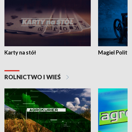
Karty na stół
Magiel Polity
ROLNICTWO I WIEŚ