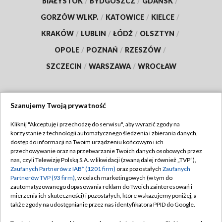
BIAŁYSTOK
/
BYDGOSZCZ
/
GDAŃSK
/
GORZÓW WLKP.
/
KATOWICE
/
KIELCE
/
KRAKÓW
/
LUBLIN
/
ŁÓDŹ
/
OLSZTYN
/
OPOLE
/
POZNAŃ
/
RZESZÓW
/
SZCZECIN
/
WARSZAWA
/
WROCŁAW
Szanujemy Twoją prywatność
Dołącz do nas:
Kliknij "Akceptuję i przechodzę do serwisu", aby wyrazić zgody na
korzystanie z technologii automatycznego śledzenia i zbierania danych,
TVP
dostęp do informacji na Twoim urządzeniu końcowym i ich
Abonament TVP
przechowywanie oraz na przetwarzanie Twoich danych osobowych przez
Regulamin TVP
nas, czyli Telewizję Polską S.A. w likwidacji (zwaną dalej również „TVP”),
Emisja w TVP
Zaufanych Partnerów z IAB* (1201 firm)
oraz pozostałych
Zaufanych
Polityka prywatności
Partnerów TVP (93 firm)
, w celach marketingowych (w tym do
Centrum informacji TVP
Moje zgody
zautomatyzowanego dopasowania reklam do Twoich zainteresowań i
mierzenia ich skuteczności) i pozostałych, które wskazujemy poniżej, a
Naziemna Telewizja Cyfrowa
Pomoc
także zgody na udostępnianie przez nas identyfikatora PPID do Google.
Sklep TVP
Biuro reklamy