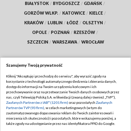
BIAŁYSTOK
/
BYDGOSZCZ
/
GDAŃSK
/
GORZÓW WLKP.
/
KATOWICE
/
KIELCE
/
KRAKÓW
/
LUBLIN
/
ŁÓDŹ
/
OLSZTYN
/
OPOLE
/
POZNAŃ
/
RZESZÓW
/
SZCZECIN
/
WARSZAWA
/
WROCŁAW
Szanujemy Twoją prywatność
Dołącz do nas:
Kliknij "Akceptuję i przechodzę do serwisu", aby wyrazić zgody na
korzystanie z technologii automatycznego śledzenia i zbierania danych,
TVP
dostęp do informacji na Twoim urządzeniu końcowym i ich
Abonament TVP
przechowywanie oraz na przetwarzanie Twoich danych osobowych przez
Regulamin TVP
nas, czyli Telewizję Polską S.A. w likwidacji (zwaną dalej również „TVP”),
Emisja w TVP
Zaufanych Partnerów z IAB* (1201 firm)
oraz pozostałych
Zaufanych
Polityka prywatności
Partnerów TVP (93 firm)
, w celach marketingowych (w tym do
Centrum informacji TVP
Moje zgody
zautomatyzowanego dopasowania reklam do Twoich zainteresowań i
mierzenia ich skuteczności) i pozostałych, które wskazujemy poniżej, a
Naziemna Telewizja Cyfrowa
Pomoc
także zgody na udostępnianie przez nas identyfikatora PPID do Google.
Sklep TVP