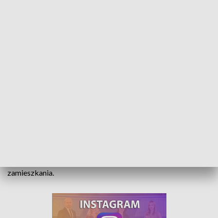
Powrót po pożarze. Lokatorzy mogą znowu zamieszkać w bloku
Mieszkańcy bloku na osiedlu Armii Krajowej w Opolu
wracają do swoich mieszkań. Musieli je opuścić po
tragicznym pożarze z końca ubiegłego roku. W płomieniach
zginęły wtedy trzy osoby. Klatka nie nadawała się wtedy do
zamieszkania.