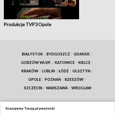
Produkcje TVP3 Opole
BIAŁYSTOK
/
BYDGOSZCZ
/
GDAŃSK
/
GORZÓW WLKP.
/
KATOWICE
/
KIELCE
/
KRAKÓW
/
LUBLIN
/
ŁÓDŹ
/
OLSZTYN
/
OPOLE
/
POZNAŃ
/
RZESZÓW
/
SZCZECIN
/
WARSZAWA
/
WROCŁAW
Szanujemy Twoją prywatność
Dołącz do nas: