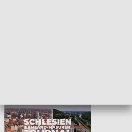
Wejściówka
Zakładka
MNIEJSZOŚCI