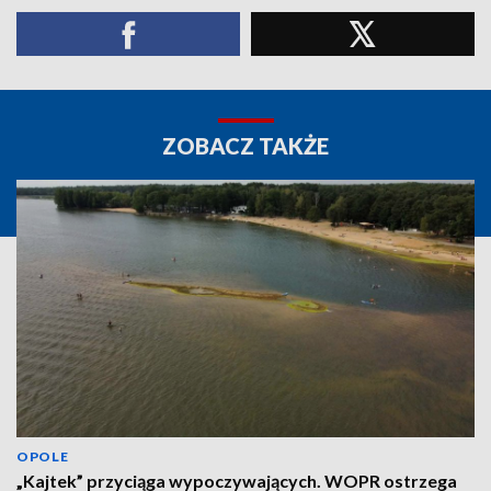
ZOBACZ TAKŻE
OPOLE
„Kajtek” przyciąga wypoczywających. WOPR ostrzega