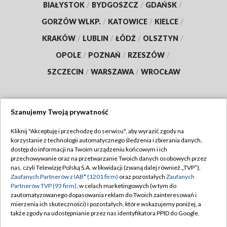
BIAŁYSTOK
/
BYDGOSZCZ
/
GDAŃSK
/
GORZÓW WLKP.
/
KATOWICE
/
KIELCE
/
KRAKÓW
/
LUBLIN
/
ŁÓDŹ
/
OLSZTYN
/
OPOLE
/
POZNAŃ
/
RZESZÓW
/
SZCZECIN
/
WARSZAWA
/
WROCŁAW
Szanujemy Twoją prywatność
Dołącz do nas:
Kliknij "Akceptuję i przechodzę do serwisu", aby wyrazić zgody na
korzystanie z technologii automatycznego śledzenia i zbierania danych,
TVP
dostęp do informacji na Twoim urządzeniu końcowym i ich
Abonament TVP
przechowywanie oraz na przetwarzanie Twoich danych osobowych przez
Regulamin TVP
nas, czyli Telewizję Polską S.A. w likwidacji (zwaną dalej również „TVP”),
Emisja w TVP
Zaufanych Partnerów z IAB* (1201 firm)
oraz pozostałych
Zaufanych
Polityka prywatności
Partnerów TVP (93 firm)
, w celach marketingowych (w tym do
Centrum informacji TVP
Moje zgody
zautomatyzowanego dopasowania reklam do Twoich zainteresowań i
mierzenia ich skuteczności) i pozostałych, które wskazujemy poniżej, a
Naziemna Telewizja Cyfrowa
Pomoc
także zgody na udostępnianie przez nas identyfikatora PPID do Google.
Sklep TVP
Biuro reklamy