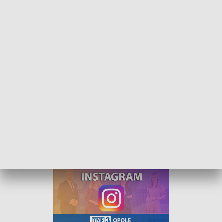
Kurier Opolski - wydanie główne – 14 lutego 2022
„Kurier Opolski” to codzienna porcja informacji o
najważniejszych wydarzeniach w regionie. Na
główne wydanie zapraszamy do TVP3 Opole
codziennie o 18:30.