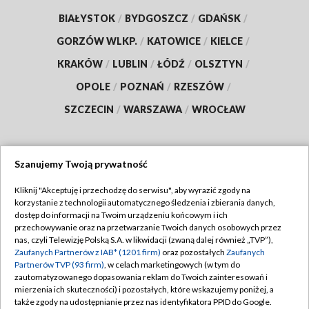
BIAŁYSTOK
/
BYDGOSZCZ
/
GDAŃSK
/
GORZÓW WLKP.
/
KATOWICE
/
KIELCE
/
KRAKÓW
/
LUBLIN
/
ŁÓDŹ
/
OLSZTYN
/
OPOLE
/
POZNAŃ
/
RZESZÓW
/
SZCZECIN
/
WARSZAWA
/
WROCŁAW
Szanujemy Twoją prywatność
Dołącz do nas:
Kliknij "Akceptuję i przechodzę do serwisu", aby wyrazić zgody na
korzystanie z technologii automatycznego śledzenia i zbierania danych,
TVP
dostęp do informacji na Twoim urządzeniu końcowym i ich
Abonament TVP
przechowywanie oraz na przetwarzanie Twoich danych osobowych przez
Regulamin TVP
nas, czyli Telewizję Polską S.A. w likwidacji (zwaną dalej również „TVP”),
Emisja w TVP
Zaufanych Partnerów z IAB* (1201 firm)
oraz pozostałych
Zaufanych
Polityka prywatności
Partnerów TVP (93 firm)
, w celach marketingowych (w tym do
Centrum informacji TVP
Moje zgody
zautomatyzowanego dopasowania reklam do Twoich zainteresowań i
mierzenia ich skuteczności) i pozostałych, które wskazujemy poniżej, a
Naziemna Telewizja Cyfrowa
Pomoc
także zgody na udostępnianie przez nas identyfikatora PPID do Google.