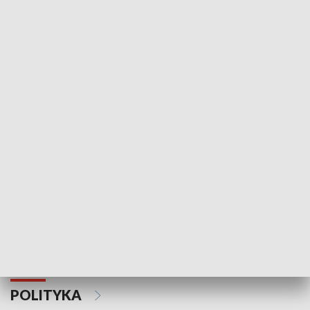
Wejściówka
Zakładka
MNIEJSZOŚCI
Schlesien Journal
POLITYKA