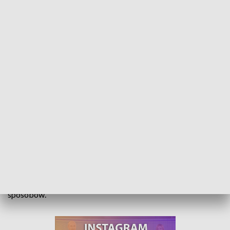
Randki, kwiaty, czekoladki. Walentynki i Tydzień Małżeństwa
Walentynki, coroczne święto zakochanych, którego nazwa
pochodzi od św. Walentego - biskupa, który potajemnie
udzielał ślubów w Cesarstwie Rzymskim. Dziś walentynkami
zawładnęła komercja - kwiaty, perfumy, czekoladki, reklama.
Istotą jednak jest miłość, a wyrażać ją można na wiele
sposobów.