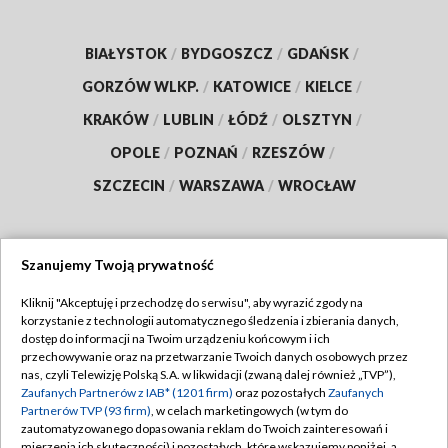
BIAŁYSTOK
/
BYDGOSZCZ
/
GDAŃSK
/
GORZÓW WLKP.
/
KATOWICE
/
KIELCE
/
KRAKÓW
/
LUBLIN
/
ŁÓDŹ
/
OLSZTYN
/
OPOLE
/
POZNAŃ
/
RZESZÓW
/
SZCZECIN
/
WARSZAWA
/
WROCŁAW
Szanujemy Twoją prywatność
Dołącz do nas:
Kliknij "Akceptuję i przechodzę do serwisu", aby wyrazić zgody na
korzystanie z technologii automatycznego śledzenia i zbierania danych,
TVP
dostęp do informacji na Twoim urządzeniu końcowym i ich
Abonament TVP
przechowywanie oraz na przetwarzanie Twoich danych osobowych przez
Regulamin TVP
nas, czyli Telewizję Polską S.A. w likwidacji (zwaną dalej również „TVP”),
Emisja w TVP
Zaufanych Partnerów z IAB* (1201 firm)
oraz pozostałych
Zaufanych
Polityka prywatności
Partnerów TVP (93 firm)
, w celach marketingowych (w tym do
Centrum informacji TVP
Moje zgody
zautomatyzowanego dopasowania reklam do Twoich zainteresowań i
mierzenia ich skuteczności) i pozostałych, które wskazujemy poniżej, a