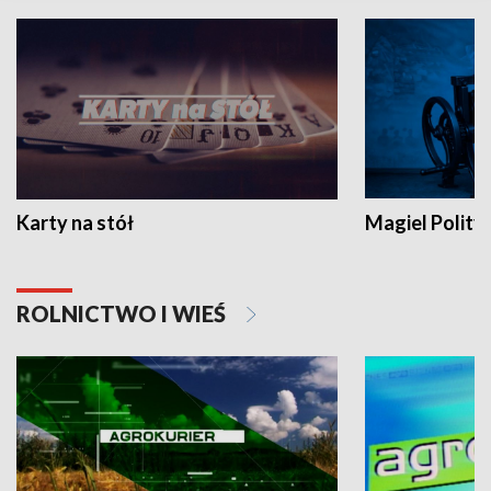
Karty na stół
Magiel Polity
ROLNICTWO I WIEŚ