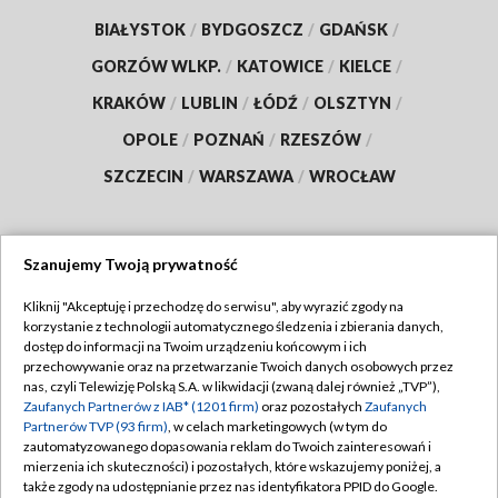
BIAŁYSTOK
/
BYDGOSZCZ
/
GDAŃSK
/
GORZÓW WLKP.
/
KATOWICE
/
KIELCE
/
KRAKÓW
/
LUBLIN
/
ŁÓDŹ
/
OLSZTYN
/
OPOLE
/
POZNAŃ
/
RZESZÓW
/
SZCZECIN
/
WARSZAWA
/
WROCŁAW
Szanujemy Twoją prywatność
Dołącz do nas:
Kliknij "Akceptuję i przechodzę do serwisu", aby wyrazić zgody na
korzystanie z technologii automatycznego śledzenia i zbierania danych,
TVP
dostęp do informacji na Twoim urządzeniu końcowym i ich
Abonament TVP
przechowywanie oraz na przetwarzanie Twoich danych osobowych przez
Regulamin TVP
nas, czyli Telewizję Polską S.A. w likwidacji (zwaną dalej również „TVP”),
Emisja w TVP
Zaufanych Partnerów z IAB* (1201 firm)
oraz pozostałych
Zaufanych
Polityka prywatności
Partnerów TVP (93 firm)
, w celach marketingowych (w tym do
Centrum informacji TVP
Moje zgody
zautomatyzowanego dopasowania reklam do Twoich zainteresowań i
mierzenia ich skuteczności) i pozostałych, które wskazujemy poniżej, a
Naziemna Telewizja Cyfrowa
Pomoc
także zgody na udostępnianie przez nas identyfikatora PPID do Google.