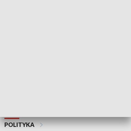
Wejściówka
Zakładka
MNIEJSZOŚCI
Schlesien Journal
POLITYKA