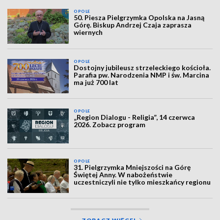
OPOLE
50. Piesza Pielgrzymka Opolska na Jasną
Górę. Biskup Andrzej Czaja zaprasza
wiernych
OPOLE
Dostojny jubileusz strzeleckiego kościoła.
Parafia pw. Narodzenia NMP i św. Marcina
ma już 700 lat
OPOLE
„Region Dialogu - Religia”, 14 czerwca
2026. Zobacz program
OPOLE
31. Pielgrzymka Mniejszości na Górę
Świętej Anny. W nabożeństwie
uczestniczyli nie tylko mieszkańcy regionu