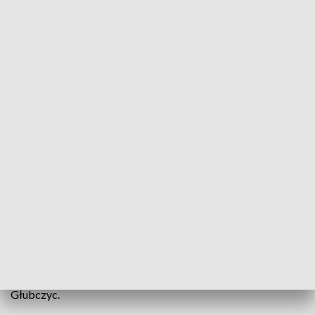
Trwa Rok Jakubowy. Kolejny kościół stacyjny w Debrzycy zachęca do
pielgrzymowania
Z powodu pandemii papież Franciszek przedłużył
Jubileuszowy Rok św. Jakuba. Camino, czyli
pielgrzymowanie Drogami św. Jakuba, staje się coraz
bardziej popularne. Zachętą do wędrówek są również
kościoły stacyjne. Dziś ustanowiono taki w Debrzycy koło
Głubczyc.