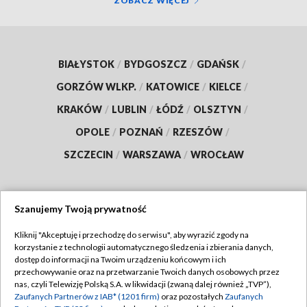
ZOBACZ WIĘCEJ
BIAŁYSTOK
/
BYDGOSZCZ
/
GDAŃSK
/
GORZÓW WLKP.
/
KATOWICE
/
KIELCE
/
KRAKÓW
/
LUBLIN
/
ŁÓDŹ
/
OLSZTYN
/
OPOLE
/
POZNAŃ
/
RZESZÓW
/
SZCZECIN
/
WARSZAWA
/
WROCŁAW
Szanujemy Twoją prywatność
Dołącz do nas:
Kliknij "Akceptuję i przechodzę do serwisu", aby wyrazić zgody na
korzystanie z technologii automatycznego śledzenia i zbierania danych,
TVP
dostęp do informacji na Twoim urządzeniu końcowym i ich
Abonament TVP
przechowywanie oraz na przetwarzanie Twoich danych osobowych przez
Regulamin TVP
nas, czyli Telewizję Polską S.A. w likwidacji (zwaną dalej również „TVP”),
Emisja w TVP
Zaufanych Partnerów z IAB* (1201 firm)
oraz pozostałych
Zaufanych
Polityka prywatności