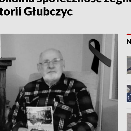
torii Głubczyc
N