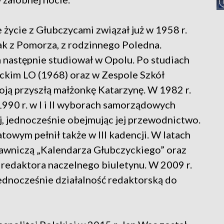
 życie z Głubczycami związał już w 1958 r.
ak z Pomorza, z rodzinnego Poledna.
 następnie studiował w Opolu. Po studiach
yckim LO (1968) oraz w Zespole Szkół
ją przyszłą małżonkę Katarzynę. W 1982 r.
990 r. w I i II wyborach samorządowych
, jednocześnie obejmując jej przewodnictwo.
towym pełnił także w III kadencji. W latach
dawniczą „Kalendarza Głubczyckiego” oraz
ę redaktora naczelnego biuletynu. W 2009 r.
jednocześnie działalność redaktorską do