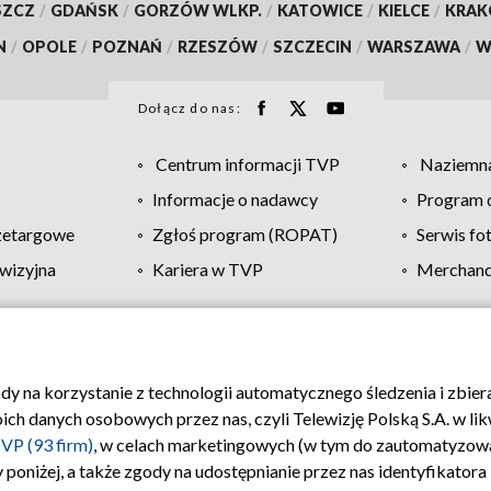
SZCZ
/
GDAŃSK
/
GORZÓW WLKP.
/
KATOWICE
/
KIELCE
/
KRA
N
/
OPOLE
/
POZNAŃ
/
RZESZÓW
/
SZCZECIN
/
WARSZAWA
/
W
Dołącz do nas:
Centrum informacji TVP
Naziemna
Informacje o nadawcy
Program d
zetargowe
Zgłoś program (ROPAT)
Serwis fo
wizyjna
Kariera w TVP
Merchandi
Polityka prywatności
Moje zgody
Pomoc
Biuro re
ody na korzystanie z technologii automatycznego śledzenia i zbie
 danych osobowych przez nas, czyli Telewizję Polską S.A. w likw
VP (93 firm)
, w celach marketingowych (w tym do zautomatyzow
 poniżej, a także zgody na udostępnianie przez nas identyfikator