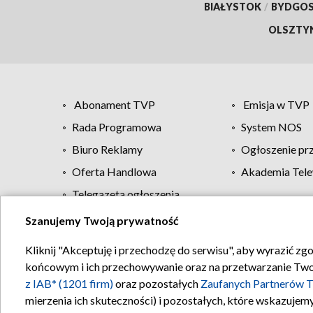
BIAŁYSTOK
/
BYDGO
OLSZTY
Abonament TVP
Emisja w TVP
Rada Programowa
System NOS
Biuro Reklamy
Ogłoszenie pr
Oferta Handlowa
Akademia Tele
Telegazeta ogłoszenia
Szanujemy Twoją prywatność
Regulamin TVP
Kliknij "Akceptuję i przechodzę do serwisu", aby wyrazić zg
końcowym i ich przechowywanie oraz na przetwarzanie Twoich
z IAB* (1201 firm)
oraz pozostałych
Zaufanych Partnerów T
mierzenia ich skuteczności) i pozostałych, które wskazujemy