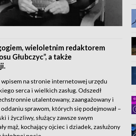
gogiem, wieloletnim redaktorem
osu Głubczyc”, a także
i.
 wpisem na stronie internetowej urzędu
kiego serca i wielkich zasług. Odszedł
echstronnie utalentowany, zaangażowany i
i i oddaniu sprawom, których się podejmował –
ski i życzliwy, służący zawsze swym
y mąż, kochający ojciec i dziadek, zasłużony
 żałobnej nocie.