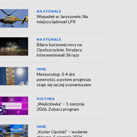
NA SYGNALE
Wypadek w Jaryszowie. Na
miejscu lądował LPR
NA SYGNALE
Bilans burzowej nocy na
Opolszczyźnie. Strażacy
interweniowali 36 razy
INNE
Meteorolog: 3-4 dni
pewności, a potem prognoza
staje się raczej scenariuszem
KULTURA
„Wejściówka” – 5 sierpnia
2026. Zobacz program
INNE
„Kurier Opolski” – wydanie
główne, 5 sierpnia 2026.