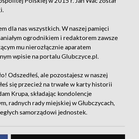
olitej Polskiej w 2015 r. Jan Wac został
i.
em dla nas wszystkich. W naszej pamięci
paniałym ogrodnikiem i redaktorem zawsze
ącym mu nierozłącznie aparatem
nym wpisie na portalu Glubczyce.pl.
o! Odszedłeś, ale pozostajesz w naszej
łeś się przecież na trwałe w karty historii
dam Krupa, składając kondolencje
m, radnych rady miejskiej w Głubczycach,
ległych samorządowi jednostek.