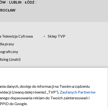
KÓW
/
LUBLIN
/
ŁÓDŹ
/
ROCŁAW
 Telewizja Cyfrowa
Sklep TVP
la prasy
tograficzny
sing (znaki)
klamy
Kontakt
rania danych, dostęp do informacji na Twoim urządzeniu
idacji (zwaną dalej również „TVP”),
Zaufanych Partnerów
anego dopasowania reklam do Twoich zainteresowań i
a PPID do Google.