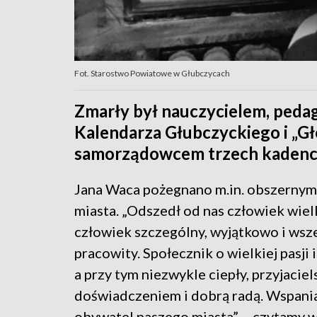
Fot. Starostwo Powiatowe w Głubczycach
Zmarły był nauczycielem, peda
Kalendarza Głubczyckiego i „Gł
samorządowcem trzech kadencj
Jana Waca pożegnano m.in. obszernym
miasta. „Odszedł od nas człowiek wiel
człowiek szczególny, wyjątkowo i wsz
pracowity. Społecznik o wielkiej pasj
a przy tym niezwykle ciepły, przyjaciel
doświadczeniem i dobrą radą. Wspaniał
obywatel naszego miasta” – czytamy w