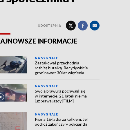
UDOSTĘPNIJ:
AJNOWSZE INFORMACJE
NA SYGNALE
Zaatakował przechodnia
rozbitą butelką. Recydywiście
grozi nawet 30 lat więzienia
NA SYGNALE
Swoją brawurą pochwalił się
w internecie. 21-latek nie ma
już prawa jazdy [FILM]
NA SYGNALE
Pijana 16-latka za kółkiem. Jej
podróż zakończyły policjantki