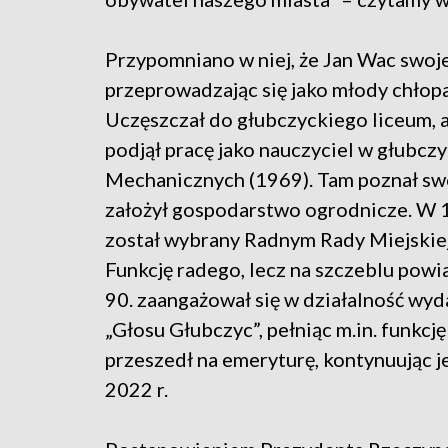
Przypomniano w niej, że Jan Wac swoje
przeprowadzając się jako młody chłop
Uczęszczał do głubczyckiego liceum, a
podjął pracę jako nauczyciel w głubcz
Mechanicznych (1969). Tam poznał swo
założył gospodarstwo ogrodnicze. W 1
został wybrany Radnym Rady Miejskiej
Funkcję radego, lecz na szczeblu powia
90. zaangażował się w działalność wy
„Głosu Głubczyc”, pełniąc m.in. funkcj
przeszedł na emeryturę, kontynuując 
2022 r.