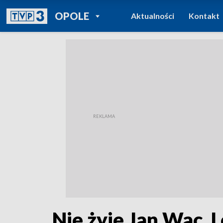
POWRÓT DO
OPOLE
Aktualności
Kontakt
TVP REGIONY
Nie żyje Jan Wac. 