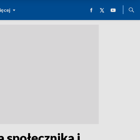
ęcej
 społecznika i