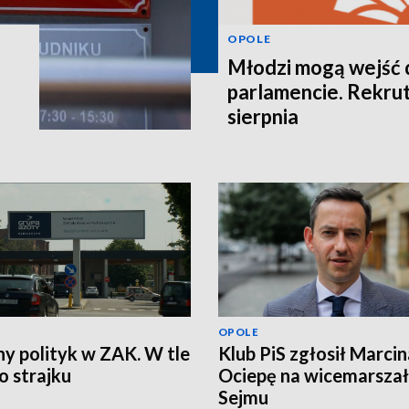
OPOLE
Młodzi mogą wejść 
parlamencie. Rekrut
sierpnia
OPOLE
ny polityk w ZAK. W tle
Klub PiS zgłosił Marcin
 strajku
Ociepę na wicemarsza
Sejmu