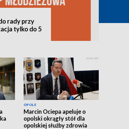
do rady przy
acja tylko do 5
OPOLE
a
Marcin Ociepa apeluje o
łka
opolski okrągły stół dla
opolskiej służby zdrowia