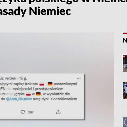
asady Niemiec
N