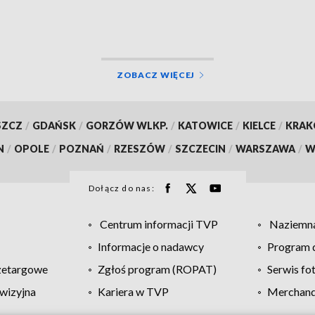
ZOBACZ WIĘCEJ
SZCZ
/
GDAŃSK
/
GORZÓW WLKP.
/
KATOWICE
/
KIELCE
/
KRA
N
/
OPOLE
/
POZNAŃ
/
RZESZÓW
/
SZCZECIN
/
WARSZAWA
/
W
Dołącz do nas:
Centrum informacji TVP
Naziemna
Informacje o nadawcy
Program d
zetargowe
Zgłoś program (ROPAT)
Serwis fo
wizyjna
Kariera w TVP
Merchandi