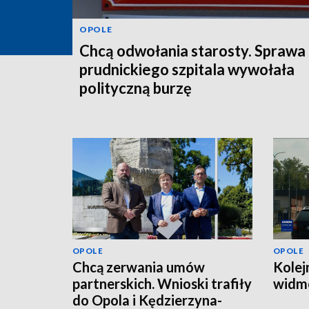
OPOLE
Chcą odwołania starosty. Sprawa
prudnickiego szpitala wywołała
polityczną burzę
OPOLE
OPOLE
Chcą zerwania umów
Kolej
partnerskich. Wnioski trafiły
widmo
do Opola i Kędzierzyna-