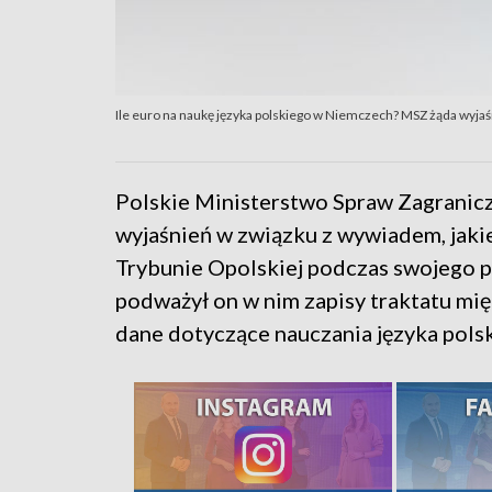
Ile euro na naukę języka polskiego w Niemczech? MSZ żąda wyj
Polskie Ministerstwo Spraw Zagranic
wyjaśnień w związku z wywiadem, jak
Trybunie Opolskiej podczas swojego 
podważył on w nim zapisy traktatu mi
dane dotyczące nauczania języka pol