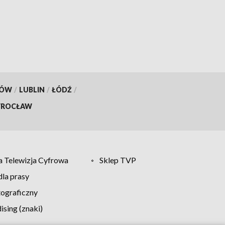
KÓW
/
LUBLIN
/
ŁÓDŹ
/
ROCŁAW
 Telewizja Cyfrowa
Sklep TVP
la prasy
tograficzny
sing (znaki)