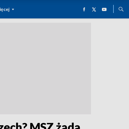
ęcej
czech? MSZ żąda