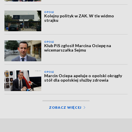
OPOLE
Kolejny polityk w ZAK. W tle widmo
strajku
OPOLE
Klub PiS zgłosił Marcina Ociepę na
wicemarszałka Sejmu
OPOLE
Marcin Ociepa apeluje o opolski okrągły
stół dla opolskiej służby zdrowia
ZOBACZ WIĘCEJ