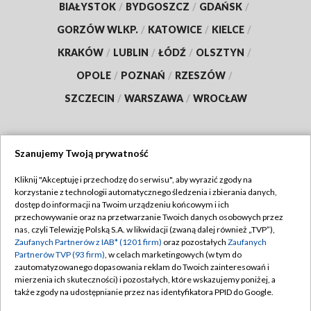
BIAŁYSTOK
/
BYDGOSZCZ
/
GDAŃSK
/
GORZÓW WLKP.
/
KATOWICE
/
KIELCE
/
KRAKÓW
/
LUBLIN
/
ŁÓDŹ
/
OLSZTYN
/
OPOLE
/
POZNAŃ
/
RZESZÓW
/
SZCZECIN
/
WARSZAWA
/
WROCŁAW
Szanujemy Twoją prywatność
Dołącz do nas:
Kliknij "Akceptuję i przechodzę do serwisu", aby wyrazić zgody na
korzystanie z technologii automatycznego śledzenia i zbierania danych,
TVP
dostęp do informacji na Twoim urządzeniu końcowym i ich
Abonament TVP
przechowywanie oraz na przetwarzanie Twoich danych osobowych przez
Regulamin TVP
nas, czyli Telewizję Polską S.A. w likwidacji (zwaną dalej również „TVP”),
Emisja w TVP
Zaufanych Partnerów z IAB* (1201 firm)
oraz pozostałych
Zaufanych
Polityka prywatności
Partnerów TVP (93 firm)
, w celach marketingowych (w tym do
Centrum informacji TVP
Moje zgody
zautomatyzowanego dopasowania reklam do Twoich zainteresowań i
mierzenia ich skuteczności) i pozostałych, które wskazujemy poniżej, a
Naziemna Telewizja Cyfrowa
Pomoc
także zgody na udostępnianie przez nas identyfikatora PPID do Google.
Sklep TVP
Biuro reklamy