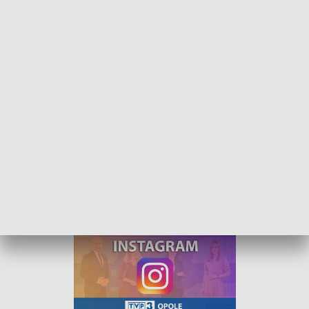
W centrum uwagi - 12 lutego 2022
W tym tygodniu rozmawialiśmy o współpracy
Polski z Wielką Brytanią w kontekście ewentualnej
rosyjskiej agresji na Ukrainę oraz wysokich cenach
prądu.