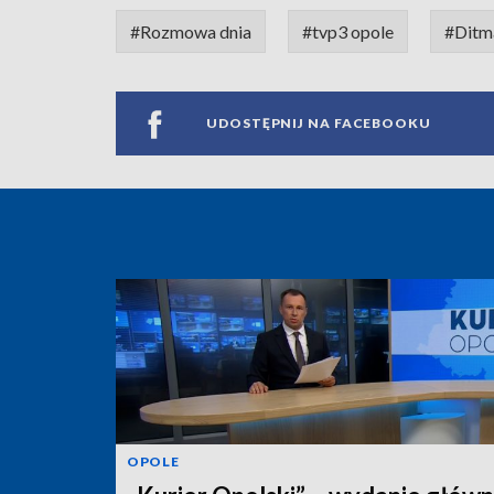
#Rozmowa dnia
#tvp3 opole
#Ditm
UDOSTĘPNIJ NA FACEBOOKU
OPOLE