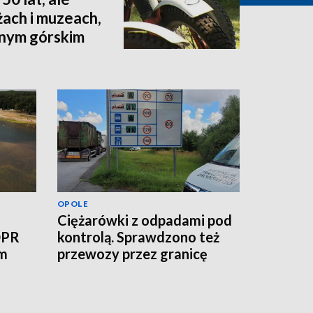
żach i muzeach,
dnym górskim
OPOLE
Ciężarówki z odpadami pod
OPR
kontrolą. Sprawdzono też
ym
przewozy przez granicę