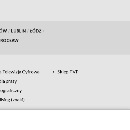
KÓW
/
LUBLIN
/
ŁÓDŹ
/
ROCŁAW
 Telewizja Cyfrowa
Sklep TVP
la prasy
tograficzny
sing (znaki)
klamy
Kontakt