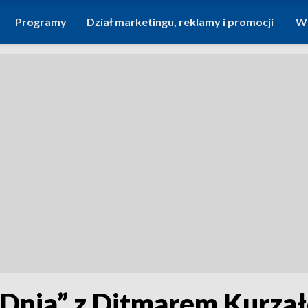
Programy
Dział marketingu, reklamy i promocji
Wi
Dnia” z Ditmarem Kurza