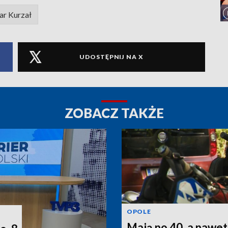
ar Kurzał
UDOSTĘPNIJ NA X
ZOBACZ TAKŻE
OPOLE
Mają po 40, a nawet 