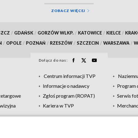
ZOBACZ WIĘCEJ
SZCZ
/
GDAŃSK
/
GORZÓW WLKP.
/
KATOWICE
/
KIELCE
/
KRA
N
/
OPOLE
/
POZNAŃ
/
RZESZÓW
/
SZCZECIN
/
WARSZAWA
/
W
Dołącz do nas:
Centrum informacji TVP
Naziemna
Informacje o nadawcy
Program d
zetargowe
Zgłoś program (ROPAT)
Serwis fo
wizyjna
Kariera w TVP
Merchandi
Polityka prywatności
Moje zgody
Pomoc
Biuro re