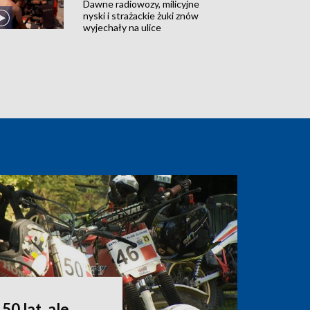
Dawne radiowozy, milicyjne
nyski i strażackie żuki znów
wyjechały na ulice
50 lat, ale