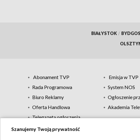
BIAŁYSTOK
/
BYDGO
OLSZTY
Abonament TVP
Emisja w TVP
Rada Programowa
System NOS
Biuro Reklamy
Ogłoszenie pr
Oferta Handlowa
Akademia Tele
Telegazeta ogłoszenia
Szanujemy Twoją prywatność
Regulamin TVP