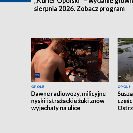
„Kurier Opolski” – wydanie główn
sierpnia 2026. Zobacz program
OPOLE
OPOLE
Dawne radiowozy, milicyjne
Susza
nyski i strażackie żuki znów
częśc
wyjechały na ulice
Ostrz
odwo