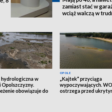
e, 8
zamiast stać w gara
wciąż walczą w tru
terenie
OPOLE
 hydrologiczna w
„Kajtek” przyciąga
i Opolszczyzny.
wypoczywających. W
eżenie obowiązuje do
ostrzega przed ukryt
łania
ryzykiem