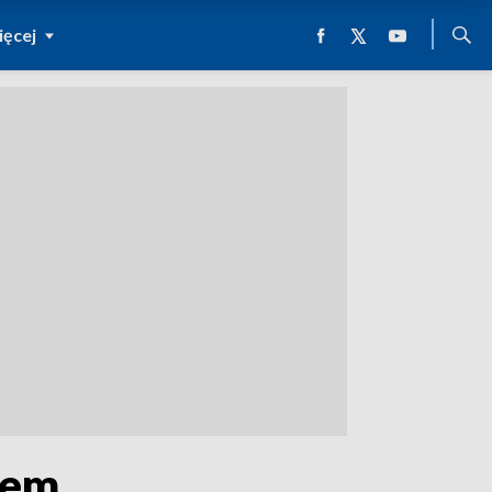
ęcej
łem