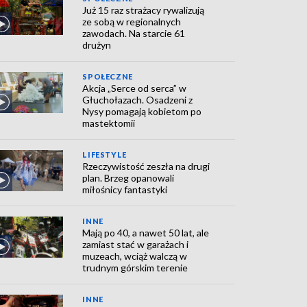
Już 15 raz strażacy rywalizują
ze sobą w regionalnych
zawodach. Na starcie 61
drużyn
SPOŁECZNE
Akcja „Serce od serca” w
Głuchołazach. Osadzeni z
Nysy pomagają kobietom po
mastektomii
LIFESTYLE
Rzeczywistość zeszła na drugi
plan. Brzeg opanowali
miłośnicy fantastyki
INNE
Mają po 40, a nawet 50 lat, ale
zamiast stać w garażach i
muzeach, wciąż walczą w
trudnym górskim terenie
INNE