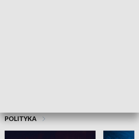
MNIEJSZOŚCI
Schlesien Journal
POLITYKA