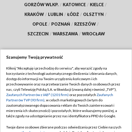
GORZÓW WLKP.
/
KATOWICE
/
KIELCE
/
KRAKÓW
/
LUBLIN
/
ŁÓDŹ
/
OLSZTYN
/
OPOLE
/
POZNAŃ
/
RZESZÓW
/
SZCZECIN
/
WARSZAWA
/
WROCŁAW
Szanujemy Twoją prywatność
Dołącz do nas:
Kliknij "Akceptuję i przechodzę do serwisu", aby wyrazić zgody na
korzystanie z technologii automatycznego śledzenia i zbierania danych,
TVP
dostęp do informacji na Twoim urządzeniu końcowym i ich
Abonament TVP
przechowywanie oraz na przetwarzanie Twoich danych osobowych przez
Regulamin TVP
nas, czyli Telewizję Polską S.A. w likwidacji (zwaną dalej również „TVP”),
Emisja w TVP
Zaufanych Partnerów z IAB* (1201 firm)
oraz pozostałych
Zaufanych
Polityka prywatności
Partnerów TVP (93 firm)
, w celach marketingowych (w tym do
Centrum informacji TVP
Moje zgody
zautomatyzowanego dopasowania reklam do Twoich zainteresowań i
mierzenia ich skuteczności) i pozostałych, które wskazujemy poniżej, a
Naziemna Telewizja Cyfrowa
Pomoc
także zgody na udostępnianie przez nas identyfikatora PPID do Google.
Sklep TVP
Biuro reklamy
Twoje dane osobowe zbierane podczas odwiedzania przez Ciebie naszych
Rada Programowa