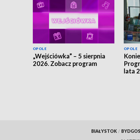
OPOLE
OPOLE
„Wejściówka” – 5 sierpnia
Koni
2026. Zobacz program
Progr
lata 
szuka
finan
BIAŁYSTOK
/
BYDGO