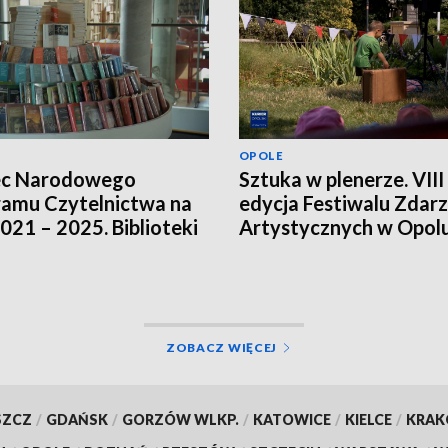
OPOLE
ec Narodowego
Sztuka w plenerze. VIII
amu Czytelnictwa na
edycja Festiwalu Zdar
2021 – 2025. Biblioteki
Artystycznych w Opol
ją innych źródeł
sowania
ZOBACZ WIĘCEJ
SZCZ
/
GDAŃSK
/
GORZÓW WLKP.
/
KATOWICE
/
KIELCE
/
KRA