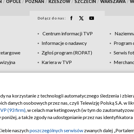
N
/
OPOLE
/
POZNAŃ
/
RZESZÓW
/
SZCZECIN
/
WARSZAWA
/
W
Dołącz do nas:
Centrum informacji TVP
Naziemna
Informacje o nadawcy
Program d
zetargowe
Zgłoś program (ROPAT)
Serwis fo
wizyjna
Kariera w TVP
Merchandi
Polityka prywatności
Moje zgody
Pomoc
Biuro re
ody na korzystanie z technologii automatycznego śledzenia i zbie
 danych osobowych przez nas, czyli Telewizję Polską S.A. w likw
VP (93 firm)
, w celach marketingowych (w tym do zautomatyzow
 poniżej, a także zgody na udostępnianie przez nas identyfikator
Ciebie naszych
poszczególnych serwisów
zwanych dalej „Portalem