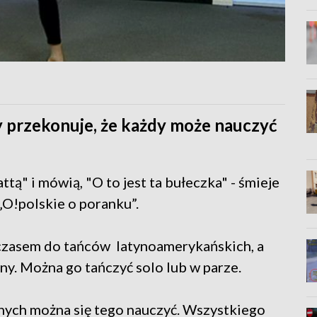
y przekonuje, że każdy może nauczyć
ttą" i mówią, "O to jest ta bułeczka" - śmieje
„O!polskie o poranku”.
 czasem do tańców latynoamerykańskich, a
y. Można go tańczyć solo lub w parze.
innych można się tego nauczyć. Wszystkiego