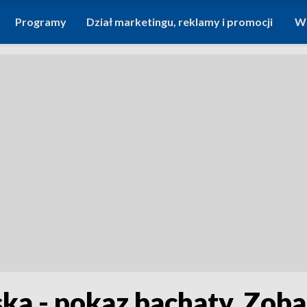
Programy
Dział marketingu, reklamy i promocji
Wi
ka - pokaz bachaty. Zob