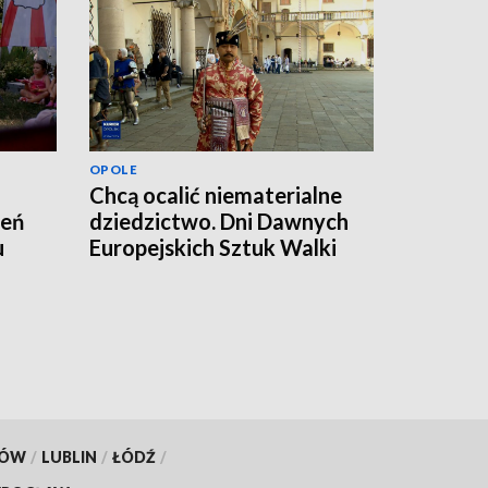
OPOLE
Chcą ocalić niematerialne
zeń
dziedzictwo. Dni Dawnych
u
Europejskich Sztuk Walki
KÓW
/
LUBLIN
/
ŁÓDŹ
/