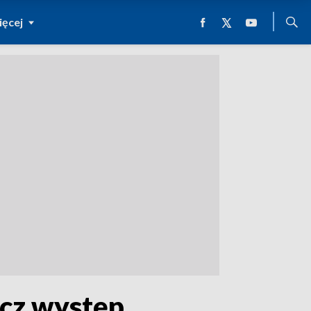
ęcej
acz występ