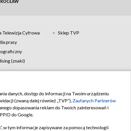
ROCŁAW
 Telewizja Cyfrowa
Sklep TVP
la prasy
tograficzny
sing (znaki)
klamy
Kontakt
rania danych, dostęp do informacji na Twoim urządzeniu
idacji (zwaną dalej również „TVP”),
Zaufanych Partnerów
anego dopasowania reklam do Twoich zainteresowań i
a PPID do Google.
”, w tym informacje zapisywane za pomocą technologii