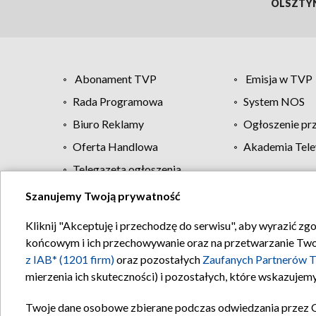
OLSZTY
Abonament TVP
Emisja w TVP
Rada Programowa
System NOS
Biuro Reklamy
Ogłoszenie pr
Oferta Handlowa
Akademia Tele
Telegazeta ogłoszenia
Szanujemy Twoją prywatność
Regulamin TVP
Kliknij "Akceptuję i przechodzę do serwisu", aby wyrazić zg
końcowym i ich przechowywanie oraz na przetwarzanie Twoich
z IAB* (1201 firm)
oraz pozostałych
Zaufanych Partnerów T
mierzenia ich skuteczności) i pozostałych, które wskazujemy
Twoje dane osobowe zbierane podczas odwiedzania przez 