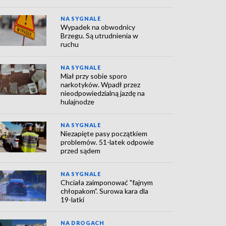
NA SYGNALE
Wypadek na obwodnicy
Brzegu. Są utrudnienia w
ruchu
NA SYGNALE
Miał przy sobie sporo
narkotyków. Wpadł przez
nieodpowiedzialną jazdę na
hulajnodze
NA SYGNALE
Niezapięte pasy początkiem
problemów. 51-latek odpowie
przed sądem
NA SYGNALE
Chciała zaimponować "fajnym
chłopakom”. Surowa kara dla
19-latki
NA DROGACH