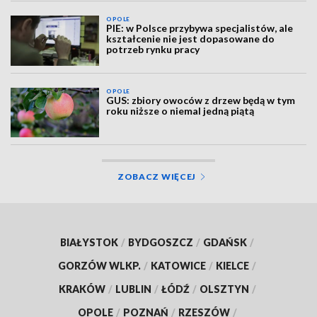
OPOLE
PIE: w Polsce przybywa specjalistów, ale
kształcenie nie jest dopasowane do
potrzeb rynku pracy
OPOLE
GUS: zbiory owoców z drzew będą w tym
roku niższe o niemal jedną piątą
ZOBACZ WIĘCEJ
BIAŁYSTOK
/
BYDGOSZCZ
/
GDAŃSK
/
GORZÓW WLKP.
/
KATOWICE
/
KIELCE
/
KRAKÓW
/
LUBLIN
/
ŁÓDŹ
/
OLSZTYN
/
OPOLE
/
POZNAŃ
/
RZESZÓW
/