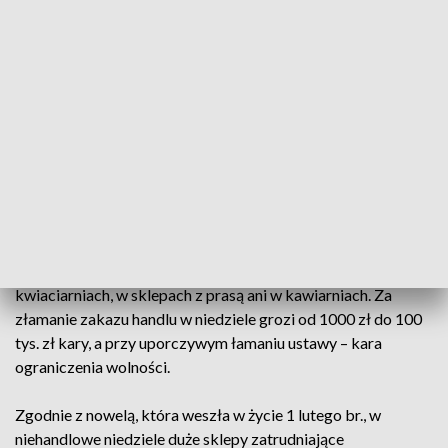
zapewnienie pracownikom prawa do odpoczynku i spędzania
niedzielnego czasu z rodziną. Państwowa Inspekcja Pracy
istnieje, by stać na straży wszelkich praw pracowniczych,
będziemy więc chronić liczną rzeszę ludzi zatrudnionych w
polskim handlu" - podsumowała Główna Inspektor Pracy.
Ustawa wprowadzająca stopniowo zakaz handlu w niedziele
weszła w życie 1 marca 2018 r. Od 2020 r. zakaz handlu nie
obowiązuje jedynie w siedem niedziel w roku. Przewidziano
także katalog 32 wyłączeń. Zakaz nie obejmuje m.in.
działalności pocztowej, a ponadto nie obowiązuje w:
cukierniach, lodziarniach, na stacjach paliw płynnych, w
kwiaciarniach, w sklepach z prasą ani w kawiarniach. Za
złamanie zakazu handlu w niedziele grozi od 1000 zł do 100
tys. zł kary, a przy uporczywym łamaniu ustawy – kara
ograniczenia wolności.
Zgodnie z nowelą, która weszła w życie 1 lutego br., w
niehandlowe niedziele duże sklepy zatrudniające