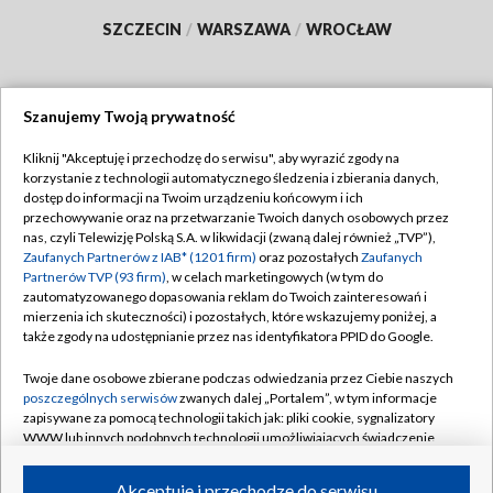
SZCZECIN
/
WARSZAWA
/
WROCŁAW
Szanujemy Twoją prywatność
Dołącz do nas:
Kliknij "Akceptuję i przechodzę do serwisu", aby wyrazić zgody na
korzystanie z technologii automatycznego śledzenia i zbierania danych,
TVP
dostęp do informacji na Twoim urządzeniu końcowym i ich
Abonament TVP
przechowywanie oraz na przetwarzanie Twoich danych osobowych przez
Regulamin TVP
nas, czyli Telewizję Polską S.A. w likwidacji (zwaną dalej również „TVP”),
Emisja w TVP
Zaufanych Partnerów z IAB* (1201 firm)
oraz pozostałych
Zaufanych
Polityka prywatności
Partnerów TVP (93 firm)
, w celach marketingowych (w tym do
Centrum informacji TVP
Moje zgody
zautomatyzowanego dopasowania reklam do Twoich zainteresowań i
mierzenia ich skuteczności) i pozostałych, które wskazujemy poniżej, a
Naziemna Telewizja Cyfrowa
Pomoc
także zgody na udostępnianie przez nas identyfikatora PPID do Google.
Sklep TVP
Biuro reklamy
Twoje dane osobowe zbierane podczas odwiedzania przez Ciebie naszych
Rada Programowa
poszczególnych serwisów
zwanych dalej „Portalem”, w tym informacje
Kontakt
zapisywane za pomocą technologii takich jak: pliki cookie, sygnalizatory
System NOS
WWW lub innych podobnych technologii umożliwiających świadczenie
dopasowanych i bezpiecznych usług, personalizację treści oraz reklam,
Informacje o nadawcy
Kanały
udostępnianie funkcji mediów społecznościowych oraz analizowanie
Akceptuję i przechodzę do serwisu