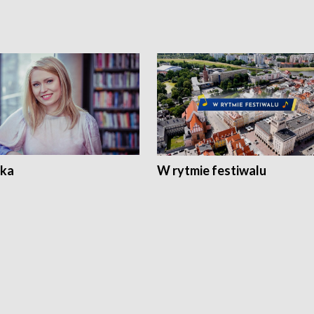
ka
W rytmie festiwalu