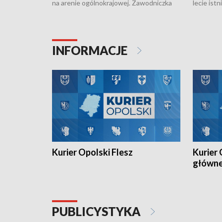
na arenie ogólnokrajowej. Zawodniczka
lecie ist
Klubu Kolarskiego Ziemia Brzeska
odbył się
została podwójna Mistrzynią Polski
również o
Juniorów Młodszych w kolarstwie
Otwartyc
torowym.
plażowej
INFORMACJE
meczu Ko
Kurier Opolski Flesz
Kurier 
główn
PUBLICYSTYKA