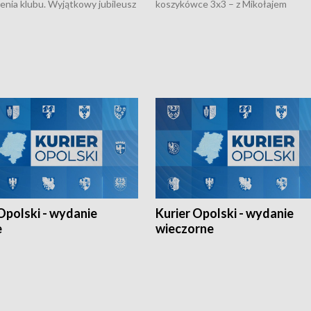
nienia klubu. Wyjątkowy jubileusz
koszykówce 3x3 – z Mikołajem
 na sportowo. W programie
Kowalczykiem z opolskiego AZS-u 
 turnieju eliminacyjnym
składzie - wygrała dwa z trzech tur
h Mistrzostw w siatkówce
w ramach Ligi Narodów. Rywalizacja
 amatorów w Opolu oraz o
odbyła się w węgierskim Szolnok.
lejarza Opole. Zapraszamy!
Opolski - wydanie
Kurier Opolski - wydanie
e
wieczorne