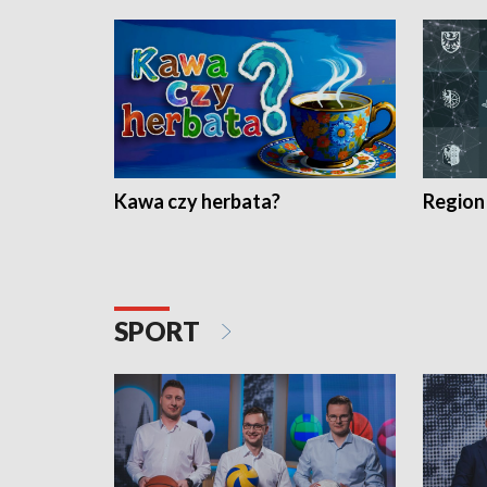
Kawa czy herbata?
Region
SPORT