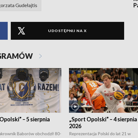
P
orzata Gudełajtis
UDOSTĘPNIJ NA X
OGRAMÓW
Opolski” – 5 sierpnia
„Sport Opolski” – 4 sierpnia
2026
rownik Baborów obchodził 80-
Reprezentacja Polski do lat 21 w