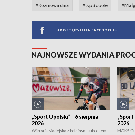
#Rozmowa dnia
#tvp3 opole
#Małg
UDOSTĘPNIJ NA FACEBOOKU
NAJNOWSZE WYDANIA PR
„Sport Opolski” – 6 sierpnia
„Sport 
2026
2026
Wiktoria Madejska z kolejnym sukcesem
MGKS Cuk