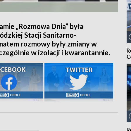
amie „Rozmowa Dnia” była
dzkiej Stacji Sanitarno-
ematem rozmowy były zmiany w
R
czególnie w izolacji i kwarantannie.
C
R