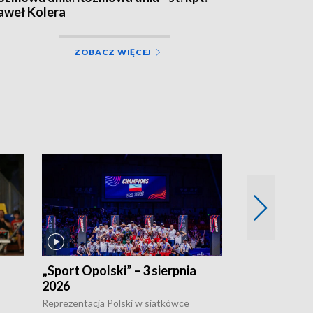
aweł Kolera
ZOBACZ WIĘCEJ
„Sport Opolski” – 3 sierpnia
„Sport Opolsk
2026
Reprezentacja P
mężczyzn w półfi
Reprezentacja Polski w siatkówce