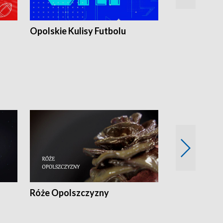
Opolskie Kulisy Futbolu
Złote chwile
sportu
Róże Opolszczyzny
Czas report