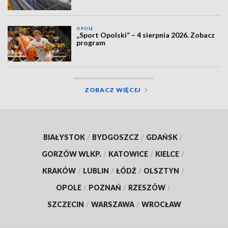
OPOLE
„Sport Opolski” – 4 sierpnia 2026. Zobacz
program
ZOBACZ WIĘCEJ
BIAŁYSTOK
/
BYDGOSZCZ
/
GDAŃSK
/
GORZÓW WLKP.
/
KATOWICE
/
KIELCE
/
KRAKÓW
/
LUBLIN
/
ŁÓDŹ
/
OLSZTYN
/
OPOLE
/
POZNAŃ
/
RZESZÓW
/
SZCZECIN
/
WARSZAWA
/
WROCŁAW