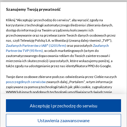
Szanujemy Twoją prywatność
Dołącz do nas:
Kliknij "Akceptuję i przechodzę do serwisu", aby wyrazić zgody na
korzystanie z technologii automatycznego śledzenia i zbierania danych,
TVP
dostęp do informacji na Twoim urządzeniu końcowym i ich
Abonament TVP
przechowywanie oraz na przetwarzanie Twoich danych osobowych przez
Regulamin TVP
nas, czyli Telewizję Polską S.A. w likwidacji (zwaną dalej również „TVP”),
Emisja w TVP
Zaufanych Partnerów z IAB* (1201 firm)
oraz pozostałych
Zaufanych
Polityka prywatności
Partnerów TVP (93 firm)
, w celach marketingowych (w tym do
Centrum informacji TVP
Moje zgody
zautomatyzowanego dopasowania reklam do Twoich zainteresowań i
mierzenia ich skuteczności) i pozostałych, które wskazujemy poniżej, a
Naziemna Telewizja Cyfrowa
Pomoc
także zgody na udostępnianie przez nas identyfikatora PPID do Google.
Sklep TVP
Biuro reklamy
Twoje dane osobowe zbierane podczas odwiedzania przez Ciebie naszych
Rada Programowa
poszczególnych serwisów
zwanych dalej „Portalem”, w tym informacje
Kontakt
zapisywane za pomocą technologii takich jak: pliki cookie, sygnalizatory
System NOS
WWW lub innych podobnych technologii umożliwiających świadczenie
dopasowanych i bezpiecznych usług, personalizację treści oraz reklam,
Informacje o nadawcy
Kanały
udostępnianie funkcji mediów społecznościowych oraz analizowanie
Akceptuję i przechodzę do serwisu
ruchu w Internecie.
Program dla prasy
©2026 Telewizja Polska S.A. w likwidacji
Biuro Reklamy
Twoje dane osobowe zbierane podczas odwiedzania przez Ciebie
Ustawienia zaawansowane
poszczególnych serwisów
na Portalu, takie jak adresy IP, identyfikatory
Ogłoszenie przetargowe