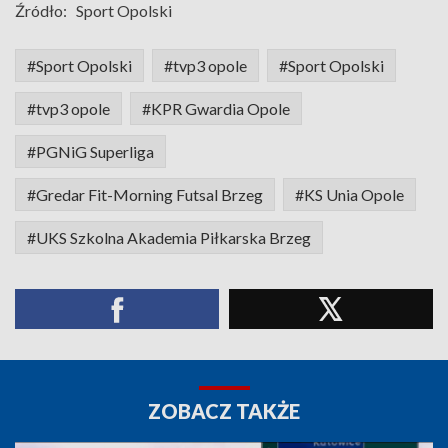
Źródło:
Sport Opolski
#Sport Opolski
#tvp3 opole
#Sport Opolski
#tvp3 opole
#KPR Gwardia Opole
#PGNiG Superliga
#Gredar Fit-Morning Futsal Brzeg
#KS Unia Opole
#UKS Szkolna Akademia Piłkarska Brzeg
ZOBACZ TAKŻE