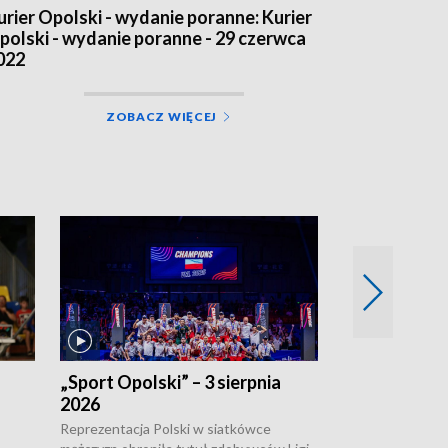
urier Opolski - wydanie poranne: Kurier
polski - wydanie poranne - 29 czerwca
022
ZOBACZ WIĘCEJ
„Sport Opolski” – 3 sierpnia
„Sport Opolsk
2026
Reprezentacja P
mężczyzn w półfi
Reprezentacja Polski w siatkówce
meczu ćwierćfin