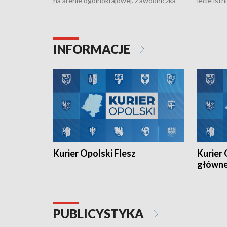
na arenie ogólnokrajowej. Zawodniczka
lecie ist
Klubu Kolarskiego Ziemia Brzeska
odbył się
została podwójna Mistrzynią Polski
również o
Juniorów Młodszych w kolarstwie
Otwartyc
torowym.
plażowej
INFORMACJE
meczu Ko
Kurier Opolski Flesz
Kurier 
główn
PUBLICYSTYKA