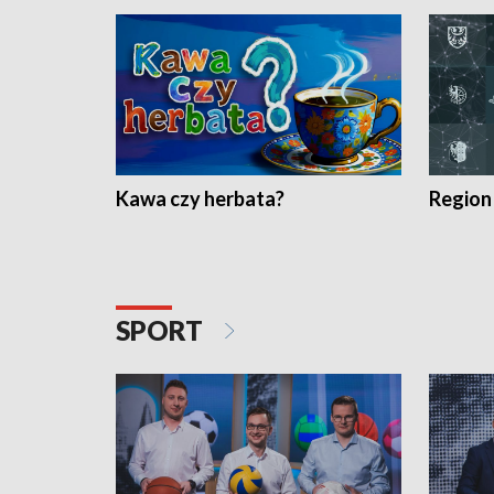
Kawa czy herbata?
Region
SPORT