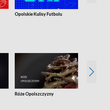
Opolskie Kulisy Futbolu
Złote chwile
sportu
Róże Opolszczyzny
Czas report