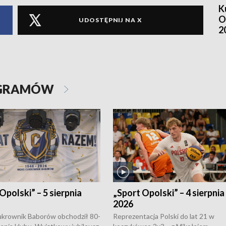
K
O
UDOSTĘPNIJ NA X
2
OGRAMÓW
Opolski” – 5 sierpnia
„Sport Opolski” – 4 sierpnia
2026
rownik Baborów obchodził 80-
Reprezentacja Polski do lat 21 w