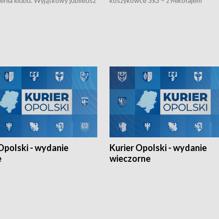
nienia klubu. Wyjątkowy jubileusz
koszykówce 3x3 – z Mikołajem
 na sportowo. W programie
Kowalczykiem z opolskiego AZS-u 
 turnieju eliminacyjnym
składzie - wygrała dwa z trzech tur
h Mistrzostw w siatkówce
w ramach Ligi Narodów. Rywalizacja
 amatorów w Opolu oraz o
odbyła się w węgierskim Szolnok.
lejarza Opole. Zapraszamy!
Opolski - wydanie
Kurier Opolski - wydanie
e
wieczorne