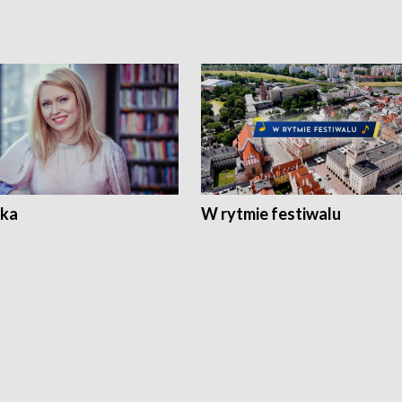
ka
W rytmie festiwalu