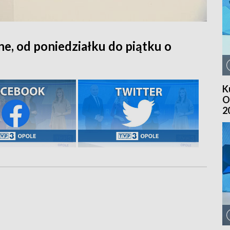
ne, od poniedziałku do piątku o
K
O
2