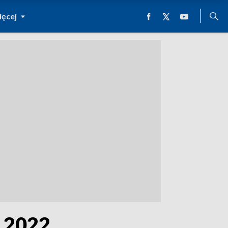
ęcej
o 2022