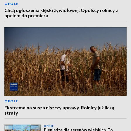
OPOLE
Chcą ogłoszenia klęski żywiołowej. Opolscy rolnicy z
apelem do premiera
OPOLE
Ekstremalna susza niszczy uprawy. Rolnicy już liczą
straty
OPOLE
Pieniądze dla terenów wiejskich. To