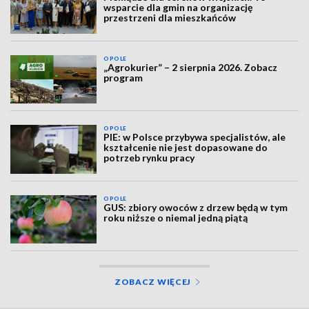
wsparcie dla gmin na organizację
przestrzeni dla mieszkańców
OPOLE
„Agrokurier” – 2 sierpnia 2026. Zobacz
program
OPOLE
PIE: w Polsce przybywa specjalistów, ale
kształcenie nie jest dopasowane do
potrzeb rynku pracy
OPOLE
GUS: zbiory owoców z drzew będą w tym
roku niższe o niemal jedną piątą
ZOBACZ WIĘCEJ