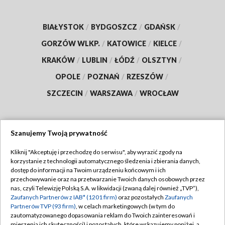
BIAŁYSTOK
/
BYDGOSZCZ
/
GDAŃSK
/
GORZÓW WLKP.
/
KATOWICE
/
KIELCE
/
KRAKÓW
/
LUBLIN
/
ŁÓDŹ
/
OLSZTYN
/
OPOLE
/
POZNAŃ
/
RZESZÓW
/
SZCZECIN
/
WARSZAWA
/
WROCŁAW
Szanujemy Twoją prywatność
Dołącz do nas:
Kliknij "Akceptuję i przechodzę do serwisu", aby wyrazić zgody na
korzystanie z technologii automatycznego śledzenia i zbierania danych,
TVP
dostęp do informacji na Twoim urządzeniu końcowym i ich
Abonament TVP
przechowywanie oraz na przetwarzanie Twoich danych osobowych przez
Regulamin TVP
nas, czyli Telewizję Polską S.A. w likwidacji (zwaną dalej również „TVP”),
Emisja w TVP
Zaufanych Partnerów z IAB* (1201 firm)
oraz pozostałych
Zaufanych
Polityka prywatności
Partnerów TVP (93 firm)
, w celach marketingowych (w tym do
Centrum informacji TVP
Moje zgody
zautomatyzowanego dopasowania reklam do Twoich zainteresowań i
mierzenia ich skuteczności) i pozostałych, które wskazujemy poniżej, a