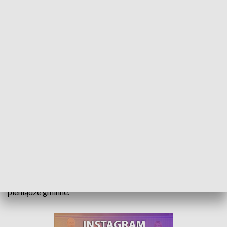
Dacie swój wkład, wyremontujemy naszą drogę. Starostwo jak Janosik
- Będzie remont drogi, ale jak połowę dopłacicie - taką
propozycję złożył starosta strzelecki gminnym
samorządowcom. A kiedy starostwo odmówiło realizacji
remontów kilku odcinków w gminie Ujazd, burmistrz
stwierdził, że takiego układu ma dość i prace wykona za
pieniądze gminne.