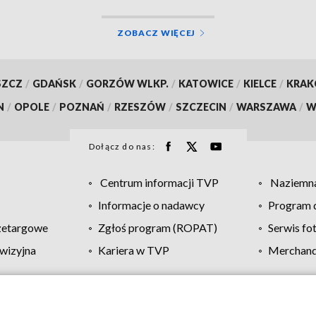
ZOBACZ WIĘCEJ
SZCZ
/
GDAŃSK
/
GORZÓW WLKP.
/
KATOWICE
/
KIELCE
/
KRA
N
/
OPOLE
/
POZNAŃ
/
RZESZÓW
/
SZCZECIN
/
WARSZAWA
/
W
Dołącz do nas:
Centrum informacji TVP
Naziemna
Informacje o nadawcy
Program d
zetargowe
Zgłoś program (ROPAT)
Serwis fo
wizyjna
Kariera w TVP
Merchandi