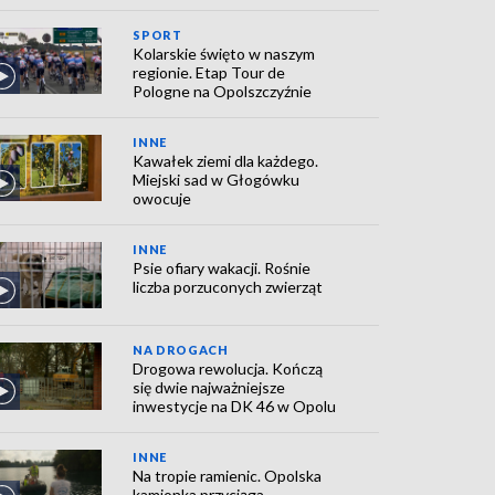
SPORT
Kolarskie święto w naszym
regionie. Etap Tour de
Pologne na Opolszczyźnie
INNE
Kawałek ziemi dla każdego.
Miejski sad w Głogówku
owocuje
INNE
Psie ofiary wakacji. Rośnie
liczba porzuconych zwierząt
NA DROGACH
Drogowa rewolucja. Kończą
się dwie najważniejsze
inwestycje na DK 46 w Opolu
INNE
Na tropie ramienic. Opolska
kamionka przyciąga