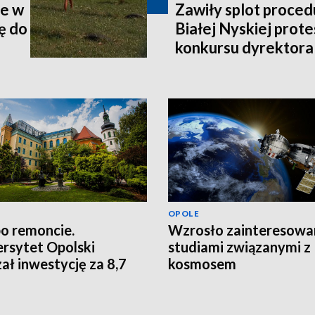
ie w
Zawiły splot proced
ę do
Białej Nyskiej prote
konkursu dyrektora
OPOLE
po remoncie.
Wzrosło zainteresowa
rsytet Opolski
studiami związanymi z
ał inwestycję za 8,7
kosmosem
ł