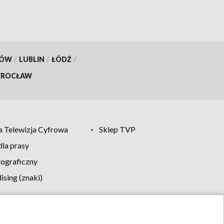
KÓW
/
LUBLIN
/
ŁÓDŹ
/
ROCŁAW
 Telewizja Cyfrowa
Sklep TVP
la prasy
tograficzny
sing (znaki)