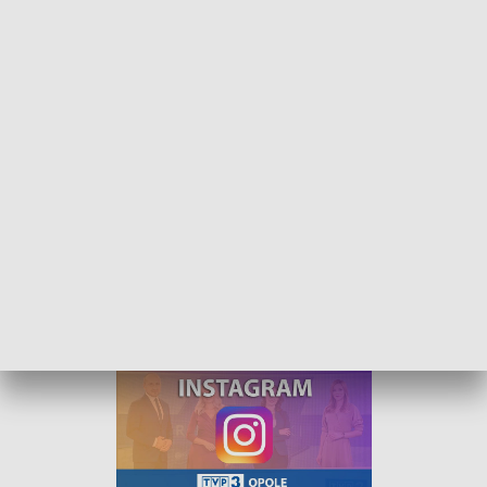
Kurier Opolski - wydanie główne – 8 lutego 2022
„Kurier Opolski” to codzienna porcja informacji o
najważniejszych wydarzeniach w regionie. Na
główne wydanie zapraszamy do TVP3 Opole
codziennie o 18:30.