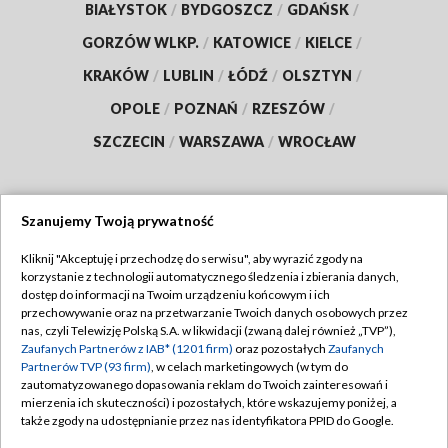
BIAŁYSTOK
/
BYDGOSZCZ
/
GDAŃSK
/
GORZÓW WLKP.
/
KATOWICE
/
KIELCE
/
KRAKÓW
/
LUBLIN
/
ŁÓDŹ
/
OLSZTYN
/
OPOLE
/
POZNAŃ
/
RZESZÓW
/
SZCZECIN
/
WARSZAWA
/
WROCŁAW
Szanujemy Twoją prywatność
Dołącz do nas:
Kliknij "Akceptuję i przechodzę do serwisu", aby wyrazić zgody na
korzystanie z technologii automatycznego śledzenia i zbierania danych,
TVP
dostęp do informacji na Twoim urządzeniu końcowym i ich
Abonament TVP
przechowywanie oraz na przetwarzanie Twoich danych osobowych przez
Regulamin TVP
nas, czyli Telewizję Polską S.A. w likwidacji (zwaną dalej również „TVP”),
Emisja w TVP
Zaufanych Partnerów z IAB* (1201 firm)
oraz pozostałych
Zaufanych
Polityka prywatności
Partnerów TVP (93 firm)
, w celach marketingowych (w tym do
Centrum informacji TVP
Moje zgody
zautomatyzowanego dopasowania reklam do Twoich zainteresowań i
mierzenia ich skuteczności) i pozostałych, które wskazujemy poniżej, a
Naziemna Telewizja Cyfrowa
Pomoc
także zgody na udostępnianie przez nas identyfikatora PPID do Google.
Sklep TVP
Biuro reklamy