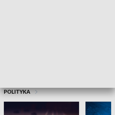
MNIEJSZOŚCI
Schlesien Journal
POLITYKA