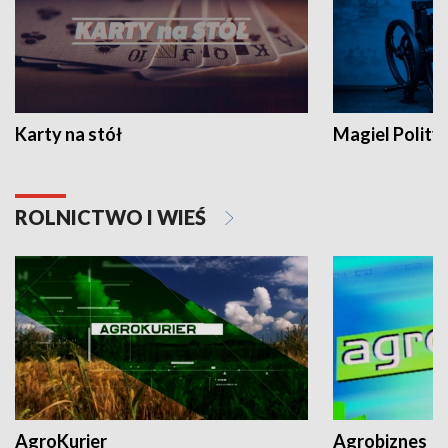
Karty na stół
Magiel Polity
ROLNICTWO I WIEŚ
AgroKurier
Agrobiznes