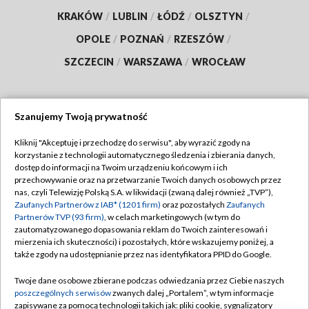
KRAKÓW
/
LUBLIN
/
ŁÓDŹ
/
OLSZTYN
/
OPOLE
/
POZNAŃ
/
RZESZÓW
/
SZCZECIN
/
WARSZAWA
/
WROCŁAW
Szanujemy Twoją prywatność
Dołącz do nas:
Kliknij "Akceptuję i przechodzę do serwisu", aby wyrazić zgody na
korzystanie z technologii automatycznego śledzenia i zbierania danych,
TVP
dostęp do informacji na Twoim urządzeniu końcowym i ich
Abonament TVP
przechowywanie oraz na przetwarzanie Twoich danych osobowych przez
Regulamin TVP
nas, czyli Telewizję Polską S.A. w likwidacji (zwaną dalej również „TVP”),
Emisja w TVP
Zaufanych Partnerów z IAB* (1201 firm)
oraz pozostałych
Zaufanych
Polityka prywatności
Partnerów TVP (93 firm)
, w celach marketingowych (w tym do
Centrum informacji TVP
Moje zgody
zautomatyzowanego dopasowania reklam do Twoich zainteresowań i
mierzenia ich skuteczności) i pozostałych, które wskazujemy poniżej, a
Naziemna Telewizja Cyfrowa
Pomoc
także zgody na udostępnianie przez nas identyfikatora PPID do Google.
Sklep TVP
Biuro reklamy
Twoje dane osobowe zbierane podczas odwiedzania przez Ciebie naszych
Rada Programowa
poszczególnych serwisów
zwanych dalej „Portalem”, w tym informacje
Kontakt
zapisywane za pomocą technologii takich jak: pliki cookie, sygnalizatory