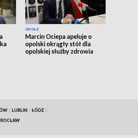
OPOLE
a
Marcin Ociepa apeluje o
łka
opolski okrągły stół dla
opolskiej służby zdrowia
KÓW
/
LUBLIN
/
ŁÓDŹ
/
ROCŁAW