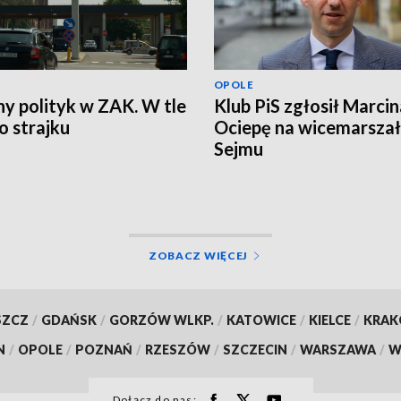
OPOLE
ny polityk w ZAK. W tle
Klub PiS zgłosił Marcin
 strajku
Ociepę na wicemarsza
Sejmu
ZOBACZ WIĘCEJ
SZCZ
/
GDAŃSK
/
GORZÓW WLKP.
/
KATOWICE
/
KIELCE
/
KRA
N
/
OPOLE
/
POZNAŃ
/
RZESZÓW
/
SZCZECIN
/
WARSZAWA
/
W
Dołącz do nas: