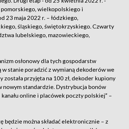
go. Drugi etap - od 25 kwietnia 2022 r. -
pomorskiego, wielkopolskiego i
d 23 maja 2022 r. – łódzkiego,
kiego, śląskiego, świętokrzyskiego. Czwarty
ództwa lubelskiego, mazowieckiego,
anizm osłonowy dla tych gospodarstw
są w stanie poradzić z wymianą dekoderów we
 została przyjęta na 100 zł, dekoder kupiony
i w nowym standardzie. Dystrybucja bonów
anału online i placówek poczty polskiej” –
ę będzie można składać elektronicznie – z