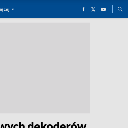
ęcej
nowych dekoderów