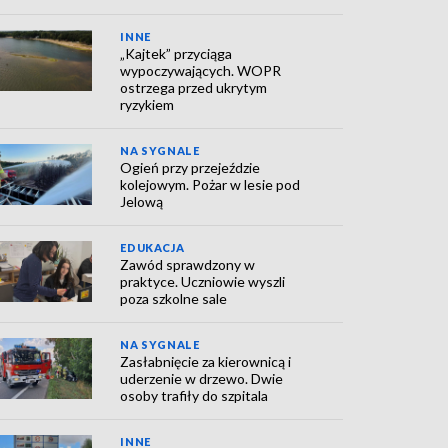
INNE
„Kajtek” przyciąga
wypoczywających. WOPR
ostrzega przed ukrytym
ryzykiem
NA SYGNALE
Ogień przy przejeździe
kolejowym. Pożar w lesie pod
Jelową
EDUKACJA
Zawód sprawdzony w
praktyce. Uczniowie wyszli
poza szkolne sale
NA SYGNALE
Zasłabnięcie za kierownicą i
uderzenie w drzewo. Dwie
osoby trafiły do szpitala
INNE