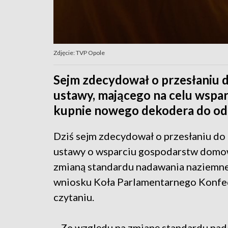
Zdjęcie: TVP Opole
Sejm zdecydował o przesłaniu 
ustawy, mającego na celu wsp
kupnie nowego dekodera do odbi
Dziś sejm zdecydował o przesłaniu do 
ustawy o wsparciu gospodarstw domo
zmianą standardu nadawania naziemnej 
wniosku Koła Parlamentarnego Konfed
czytaniu.
-„Ze względu na zmianę standardu na