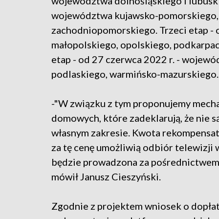
województwa dolnośląskiego i lubuskie
województwa kujawsko-pomorskiego, 
zachodniopomorskiego. Trzeci etap - o
małopolskiego, opolskiego, podkarpac
etap - od 27 czerwca 2022 r. - wojew
podlaskiego, warmińsko-mazurskiego.
-"W związku z tym proponujemy mech
domowych, które zadeklarują, że nie 
własnym zakresie. Kwota rekompensaty
za tę cenę umożliwią odbiór telewizj
będzie prowadzona za pośrednictwem k
mówił Janusz Cieszyński.
Zgodnie z projektem wniosek o dopłat