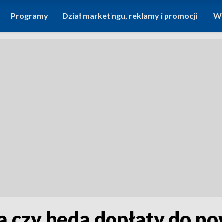
Programy
Dział marketingu, reklamy i promocji
Wi
ą czy będą dopłaty do 