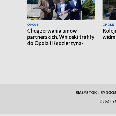
OPOLE
OPOLE
Chcą zerwania umów
Kolej
partnerskich. Wnioski trafiły
widmo
do Opola i Kędzierzyna-
Koźla
BIAŁYSTOK
/
BYDGO
OLSZTY