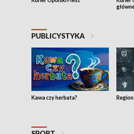
Kurier Opolski Flesz
Kurier 
główn
PUBLICYSTYKA
Kawa czy herbata?
Region
SPORT