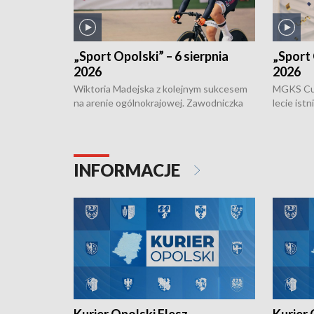
„Sport Opolski” – 6 sierpnia
„Sport 
2026
2026
Wiktoria Madejska z kolejnym sukcesem
MGKS Cuk
na arenie ogólnokrajowej. Zawodniczka
lecie ist
Klubu Kolarskiego Ziemia Brzeska
odbył się
została podwójna Mistrzynią Polski
również o
Juniorów Młodszych w kolarstwie
Otwartyc
torowym.
plażowej
INFORMACJE
meczu Ko