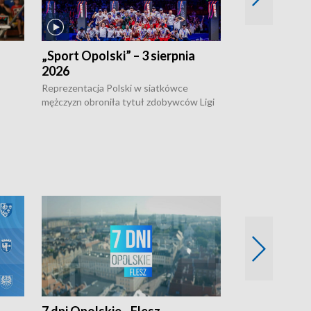
„Sport Opolski” – 3 sierpnia
„Sport Opolsk
2026
Reprezentacja P
mężczyzn w półfi
Reprezentacja Polski w siatkówce
meczu ćwierćfin
mężczyzn obroniła tytuł zdobywców Ligi
Biało-Czerwoni p
w
Narodów. W finale pokonali Amerykanów
Ningbo Ukraińcó
niejów
po tie-breaku. W meczu nie zabrakło
opolskich wątków.