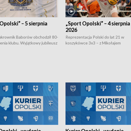
Opolski” – 5 sierpnia
„Sport Opolski” – 4 sierpnia
2026
rownik Baborów obchodził 80-
Reprezentacja Polski do lat 21 w
nienia klubu. Wyjątkowy jubileusz
koszykówce 3x3 – z Mikołajem
 na sportowo. W programie
Kowalczykiem z opolskiego AZS-u 
 turnieju eliminacyjnym
składzie - wygrała dwa z trzech tur
h Mistrzostw w siatkówce
w ramach Ligi Narodów. Rywalizacja
 amatorów w Opolu oraz o
odbyła się w węgierskim Szolnok.
lejarza Opole. Zapraszamy!