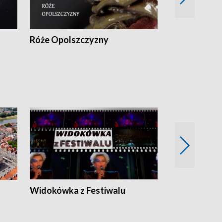
Róże Opolszczyzny
Czas report
Widokówka z Festiwalu
Strefa Kultu