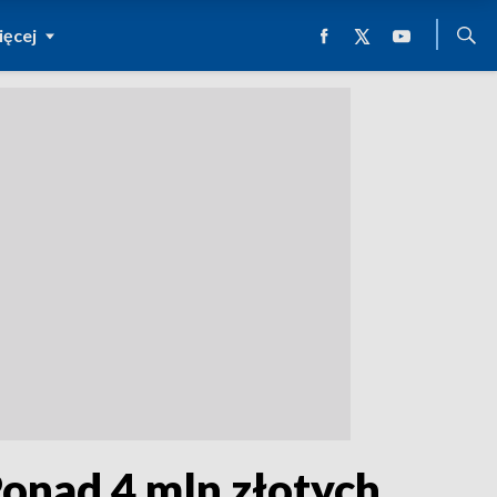
ęcej
Ponad 4 mln złotych