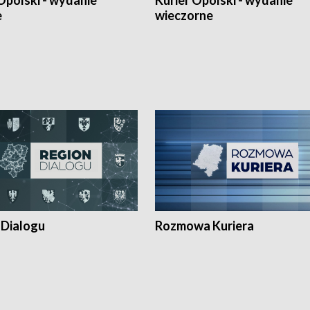
Opolski - wydanie
Kurier Opolski - wydanie
e
wieczorne
 Dialogu
Rozmowa Kuriera