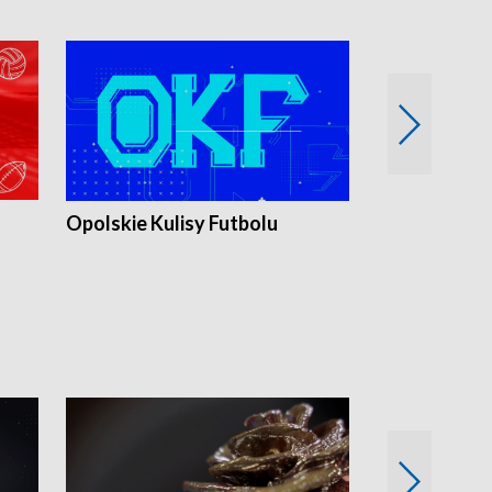
Opolskie Kulisy Futbolu
Złote chwile
sportu