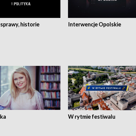
 sprawy, historie
Interwencje Opolskie
ka
W rytmie festiwalu