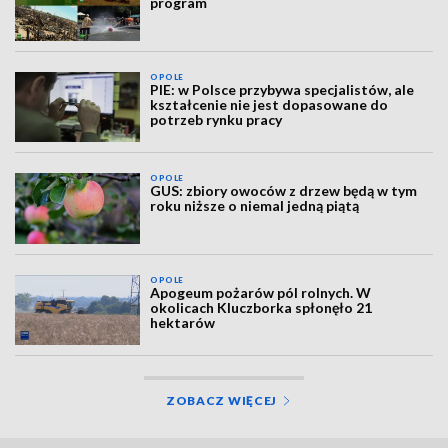
program
OPOLE
PIE: w Polsce przybywa specjalistów, ale
kształcenie nie jest dopasowane do
potrzeb rynku pracy
OPOLE
GUS: zbiory owoców z drzew będą w tym
roku niższe o niemal jedną piątą
OPOLE
Apogeum pożarów pól rolnych. W
okolicach Kluczborka spłonęło 21
hektarów
ZOBACZ WIĘCEJ