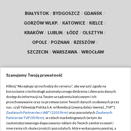
BIAŁYSTOK
/
BYDGOSZCZ
/
GDAŃSK
/
GORZÓW WLKP.
/
KATOWICE
/
KIELCE
/
KRAKÓW
/
LUBLIN
/
ŁÓDŹ
/
OLSZTYN
/
OPOLE
/
POZNAŃ
/
RZESZÓW
/
SZCZECIN
/
WARSZAWA
/
WROCŁAW
Szanujemy Twoją prywatność
Dołącz do nas:
Kliknij "Akceptuję i przechodzę do serwisu", aby wyrazić zgody na
korzystanie z technologii automatycznego śledzenia i zbierania danych,
TVP
dostęp do informacji na Twoim urządzeniu końcowym i ich
Abonament TVP
przechowywanie oraz na przetwarzanie Twoich danych osobowych przez
Regulamin TVP
nas, czyli Telewizję Polską S.A. w likwidacji (zwaną dalej również „TVP”),
Emisja w TVP
Zaufanych Partnerów z IAB* (1201 firm)
oraz pozostałych
Zaufanych
Polityka prywatności
Partnerów TVP (93 firm)
, w celach marketingowych (w tym do
Centrum informacji TVP
Moje zgody
zautomatyzowanego dopasowania reklam do Twoich zainteresowań i
mierzenia ich skuteczności) i pozostałych, które wskazujemy poniżej, a
Naziemna Telewizja Cyfrowa