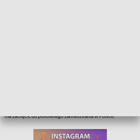
Zwolnienie z podatku dla emigrantów zarobkowych. Ma zachęcić do powrotu
do kraju
Ulga na powrót to kolejny z elementów Polskiego Ładu. Tym
razem skierowany do Polaków mieszkających na stałe za
granicą. Zwolnienie na cztery lata z podatku dochodowego
ma zachęcić do ponownego zamieszkania w Polsce.