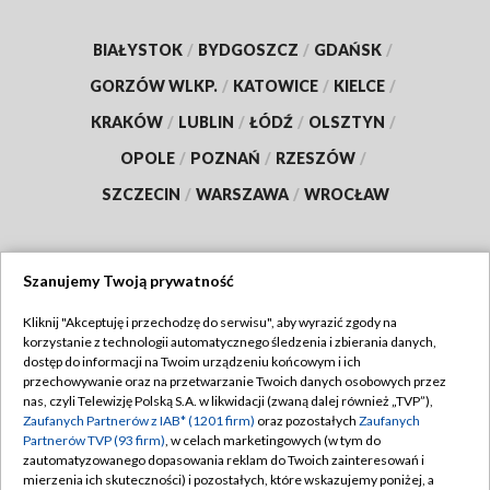
BIAŁYSTOK
/
BYDGOSZCZ
/
GDAŃSK
/
GORZÓW WLKP.
/
KATOWICE
/
KIELCE
/
KRAKÓW
/
LUBLIN
/
ŁÓDŹ
/
OLSZTYN
/
OPOLE
/
POZNAŃ
/
RZESZÓW
/
SZCZECIN
/
WARSZAWA
/
WROCŁAW
Szanujemy Twoją prywatność
Dołącz do nas:
Kliknij "Akceptuję i przechodzę do serwisu", aby wyrazić zgody na
korzystanie z technologii automatycznego śledzenia i zbierania danych,
TVP
dostęp do informacji na Twoim urządzeniu końcowym i ich
Abonament TVP
przechowywanie oraz na przetwarzanie Twoich danych osobowych przez
Regulamin TVP
nas, czyli Telewizję Polską S.A. w likwidacji (zwaną dalej również „TVP”),
Emisja w TVP
Zaufanych Partnerów z IAB* (1201 firm)
oraz pozostałych
Zaufanych
Polityka prywatności
Partnerów TVP (93 firm)
, w celach marketingowych (w tym do
Centrum informacji TVP
Moje zgody
zautomatyzowanego dopasowania reklam do Twoich zainteresowań i
mierzenia ich skuteczności) i pozostałych, które wskazujemy poniżej, a
Naziemna Telewizja Cyfrowa