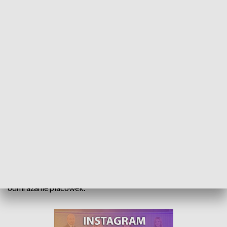
Trwa odmrażanie szpitali. Jednostki covidowe przyjmują już większość
pacjentów
Szpital w Kędzierzynie-Koźlu znowu działa według zasad
sprzed pandemii. Wyjątkiem jest oddział pediatryczny, gdzie
leczone będą dzieci zakażone koronawirusem. To stopniowe
odmrażanie placówek.