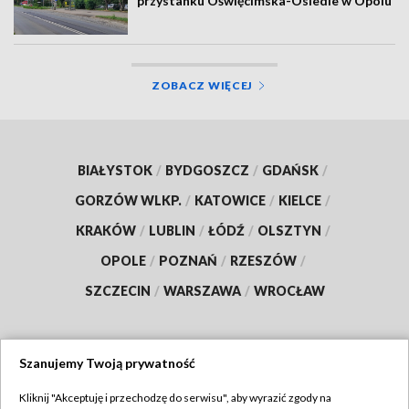
przystanku Oświęcimska-Osiedle w Opolu
ZOBACZ WIĘCEJ
BIAŁYSTOK
/
BYDGOSZCZ
/
GDAŃSK
/
GORZÓW WLKP.
/
KATOWICE
/
KIELCE
/
KRAKÓW
/
LUBLIN
/
ŁÓDŹ
/
OLSZTYN
/
OPOLE
/
POZNAŃ
/
RZESZÓW
/
SZCZECIN
/
WARSZAWA
/
WROCŁAW
Szanujemy Twoją prywatność
Dołącz do nas:
Kliknij "Akceptuję i przechodzę do serwisu", aby wyrazić zgody na