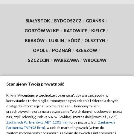
BIAŁYSTOK
/
BYDGOSZCZ
/
GDAŃSK
/
GORZÓW WLKP.
/
KATOWICE
/
KIELCE
/
KRAKÓW
/
LUBLIN
/
ŁÓDŹ
/
OLSZTYN
/
OPOLE
/
POZNAŃ
/
RZESZÓW
/
SZCZECIN
/
WARSZAWA
/
WROCŁAW
Szanujemy Twoją prywatność
Dołącz do nas:
Kliknij "Akceptuję i przechodzę do serwisu", aby wyrazić zgody na
korzystanie z technologii automatycznego śledzenia i zbierania danych,
TVP
dostęp do informacji na Twoim urządzeniu końcowym i ich
Abonament TVP
przechowywanie oraz na przetwarzanie Twoich danych osobowych przez
Regulamin TVP
nas, czyli Telewizję Polską S.A. w likwidacji (zwaną dalej również „TVP”),
Emisja w TVP
Zaufanych Partnerów z IAB* (1201 firm)
oraz pozostałych
Zaufanych
Polityka prywatności
Partnerów TVP (93 firm)
, w celach marketingowych (w tym do
Centrum informacji TVP
Moje zgody
zautomatyzowanego dopasowania reklam do Twoich zainteresowań i