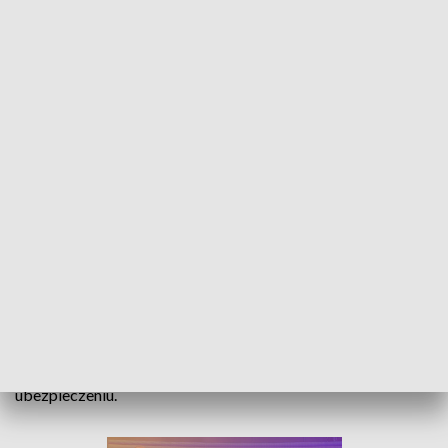
Koniec z wymianą tablic rejestracyjnych. Właściciele pojazdów mogą
zaoszczędzić
Rejestracja samochodu będzie tańsza i to o prawie 100
złotych. W życie weszły właśnie nowe przepisy. Kierowcy nie
muszą już wymieniać tablic po zakupie samochodu, mogą za
to wycofać uszkodzony pojazd z ruchu, by zaoszczędzić na
ubezpieczeniu.