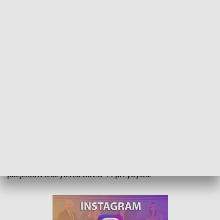
Problemy z lekami. Wzrost zapotrzebowania na medykamenty
Leki przeciwzakrzepowe, heparyny czy preparaty wziewne –
to przykładowe preparaty, których brakuje w aptekach.
Problem nie jest nowy, ale nasilił się w czasie pandemii, bo
często te leki są stosowane w terapii okołocovidowej, a
pacjentów chorych na Covid-19 przybywa.