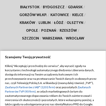
BIAŁYSTOK
/
BYDGOSZCZ
/
GDAŃSK
/
GORZÓW WLKP.
/
KATOWICE
/
KIELCE
/
KRAKÓW
/
LUBLIN
/
ŁÓDŹ
/
OLSZTYN
/
OPOLE
/
POZNAŃ
/
RZESZÓW
/
SZCZECIN
/
WARSZAWA
/
WROCŁAW
Szanujemy Twoją prywatność
Dołącz do nas:
Kliknij "Akceptuję i przechodzę do serwisu", aby wyrazić zgody na
korzystanie z technologii automatycznego śledzenia i zbierania danych,
TVP
dostęp do informacji na Twoim urządzeniu końcowym i ich
Abonament TVP
przechowywanie oraz na przetwarzanie Twoich danych osobowych przez
Regulamin TVP
nas, czyli Telewizję Polską S.A. w likwidacji (zwaną dalej również „TVP”),
Emisja w TVP
Zaufanych Partnerów z IAB* (1201 firm)
oraz pozostałych
Zaufanych
Polityka prywatności
Partnerów TVP (93 firm)
, w celach marketingowych (w tym do
Centrum informacji TVP
Moje zgody
zautomatyzowanego dopasowania reklam do Twoich zainteresowań i
mierzenia ich skuteczności) i pozostałych, które wskazujemy poniżej, a
Naziemna Telewizja Cyfrowa
Pomoc
także zgody na udostępnianie przez nas identyfikatora PPID do Google.