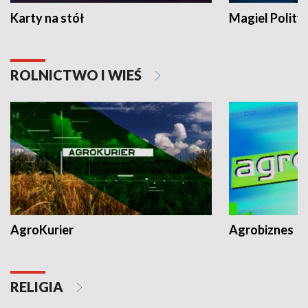
Karty na stół
Magiel Polity
ROLNICTWO I WIEŚ
AgroKurier
Agrobiznes
RELIGIA