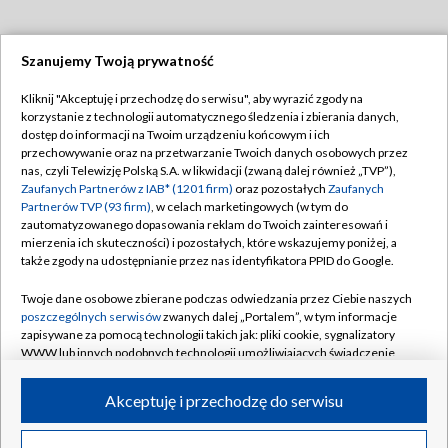
Szanujemy Twoją prywatność
Dołącz do nas:
Kliknij "Akceptuję i przechodzę do serwisu", aby wyrazić zgody na
korzystanie z technologii automatycznego śledzenia i zbierania danych,
TVP
dostęp do informacji na Twoim urządzeniu końcowym i ich
Abonament TVP
przechowywanie oraz na przetwarzanie Twoich danych osobowych przez
Regulamin TVP
nas, czyli Telewizję Polską S.A. w likwidacji (zwaną dalej również „TVP”),
Emisja w TVP
Zaufanych Partnerów z IAB* (1201 firm)
oraz pozostałych
Zaufanych
Polityka prywatności
Partnerów TVP (93 firm)
, w celach marketingowych (w tym do
Centrum informacji TVP
Moje zgody
zautomatyzowanego dopasowania reklam do Twoich zainteresowań i
mierzenia ich skuteczności) i pozostałych, które wskazujemy poniżej, a
Naziemna Telewizja Cyfrowa
Pomoc
także zgody na udostępnianie przez nas identyfikatora PPID do Google.
Sklep TVP
Biuro reklamy
Twoje dane osobowe zbierane podczas odwiedzania przez Ciebie naszych
Rada Programowa
poszczególnych serwisów
zwanych dalej „Portalem”, w tym informacje
Kontakt
zapisywane za pomocą technologii takich jak: pliki cookie, sygnalizatory
System NOS
WWW lub innych podobnych technologii umożliwiających świadczenie
dopasowanych i bezpiecznych usług, personalizację treści oraz reklam,
Informacje o nadawcy
Kanały
udostępnianie funkcji mediów społecznościowych oraz analizowanie
Akceptuję i przechodzę do serwisu
ruchu w Internecie.
Program dla prasy
©2026 Telewizja Polska S.A. w likwidacji
Biuro Reklamy
Twoje dane osobowe zbierane podczas odwiedzania przez Ciebie