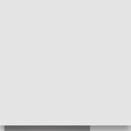
KULTURA I SZTUKA
Wejściówka
Zakładka
MNIEJSZOŚCI