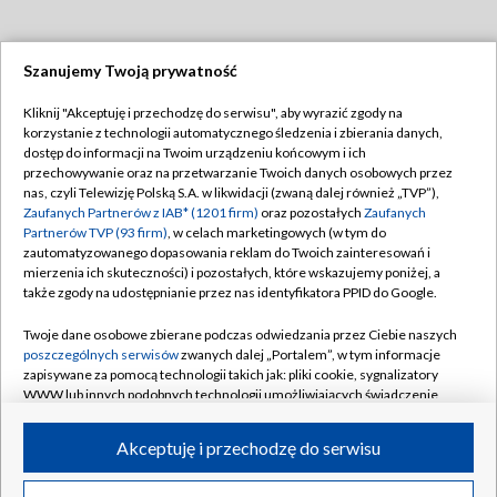
Szanujemy Twoją prywatność
Dołącz do nas:
Kliknij "Akceptuję i przechodzę do serwisu", aby wyrazić zgody na
korzystanie z technologii automatycznego śledzenia i zbierania danych,
TVP
dostęp do informacji na Twoim urządzeniu końcowym i ich
Abonament TVP
przechowywanie oraz na przetwarzanie Twoich danych osobowych przez
Regulamin TVP
nas, czyli Telewizję Polską S.A. w likwidacji (zwaną dalej również „TVP”),
Emisja w TVP
Polityka prywatności
Zaufanych Partnerów z IAB* (1201 firm)
oraz pozostałych
Zaufanych
Partnerów TVP (93 firm)
, w celach marketingowych (w tym do
Centrum informacji TVP
Moje zgody
zautomatyzowanego dopasowania reklam do Twoich zainteresowań i
mierzenia ich skuteczności) i pozostałych, które wskazujemy poniżej, a
Naziemna Telewizja Cyfrowa
Pomoc
także zgody na udostępnianie przez nas identyfikatora PPID do Google.
Sklep TVP
Biuro reklamy
Twoje dane osobowe zbierane podczas odwiedzania przez Ciebie naszych
Rada Programowa
Kontakt
poszczególnych serwisów
zwanych dalej „Portalem”, w tym informacje
zapisywane za pomocą technologii takich jak: pliki cookie, sygnalizatory
System NOS
WWW lub innych podobnych technologii umożliwiających świadczenie
dopasowanych i bezpiecznych usług, personalizację treści oraz reklam,
Informacje o nadawcy
Kanały
udostępnianie funkcji mediów społecznościowych oraz analizowanie
Akceptuję i przechodzę do serwisu
ruchu w Internecie.
Program dla prasy
©2026 Telewizja Polska S.A. w likwidacji
Biuro Reklamy
Twoje dane osobowe zbierane podczas odwiedzania przez Ciebie