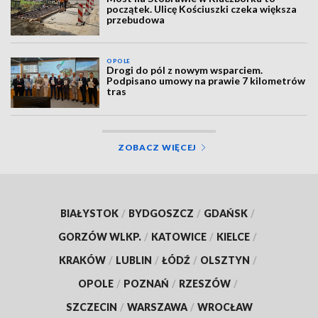
początek. Ulicę Kościuszki czeka większa
przebudowa
OPOLE
Drogi do pól z nowym wsparciem.
Podpisano umowy na prawie 7 kilometrów
tras
ZOBACZ WIĘCEJ
BIAŁYSTOK
/
BYDGOSZCZ
/
GDAŃSK
/
GORZÓW WLKP.
/
KATOWICE
/
KIELCE
/
KRAKÓW
/
LUBLIN
/
ŁÓDŹ
/
OLSZTYN
/
OPOLE
/
POZNAŃ
/
RZESZÓW
/
SZCZECIN
/
WARSZAWA
/
WROCŁAW