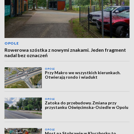
OPOLE
Rowerowa szóstka z nowymi znakami. Jeden fragment
nadal bez oznaczeń
OPOLE
Przy Makro we wszystkich kierunkach.
Otwierają rondo i wiadukt
OPOLE
Zatoka do przebudowy. Zmiana przy
przystanku Oświęcimska-Osiedle w Opolu
OPOLE
Most na Stobrawie w Kluczborku to