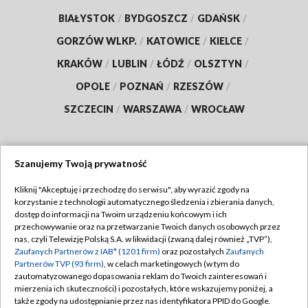
BIAŁYSTOK
/
BYDGOSZCZ
/
GDAŃSK
/
GORZÓW WLKP.
/
KATOWICE
/
KIELCE
/
KRAKÓW
/
LUBLIN
/
ŁÓDŹ
/
OLSZTYN
/
OPOLE
/
POZNAŃ
/
RZESZÓW
/
SZCZECIN
/
WARSZAWA
/
WROCŁAW
Szanujemy Twoją prywatność
Dołącz do nas:
Kliknij "Akceptuję i przechodzę do serwisu", aby wyrazić zgody na
korzystanie z technologii automatycznego śledzenia i zbierania danych,
TVP
dostęp do informacji na Twoim urządzeniu końcowym i ich
Abonament TVP
przechowywanie oraz na przetwarzanie Twoich danych osobowych przez
Regulamin TVP
nas, czyli Telewizję Polską S.A. w likwidacji (zwaną dalej również „TVP”),
Emisja w TVP
Zaufanych Partnerów z IAB* (1201 firm)
oraz pozostałych
Zaufanych
Polityka prywatności
Partnerów TVP (93 firm)
, w celach marketingowych (w tym do
Centrum informacji TVP
Moje zgody
zautomatyzowanego dopasowania reklam do Twoich zainteresowań i
mierzenia ich skuteczności) i pozostałych, które wskazujemy poniżej, a
Naziemna Telewizja Cyfrowa
Pomoc
także zgody na udostępnianie przez nas identyfikatora PPID do Google.