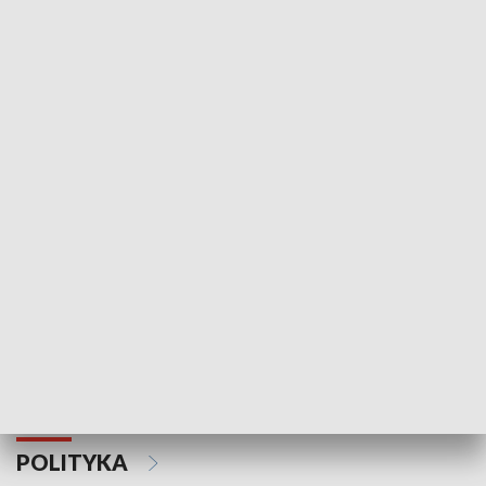
Wejściówka
Zakładka
MNIEJSZOŚCI
Schlesien Journal
POLITYKA