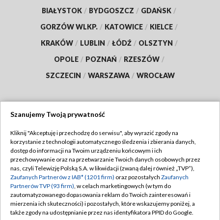
BIAŁYSTOK
/
BYDGOSZCZ
/
GDAŃSK
/
GORZÓW WLKP.
/
KATOWICE
/
KIELCE
/
KRAKÓW
/
LUBLIN
/
ŁÓDŹ
/
OLSZTYN
/
OPOLE
/
POZNAŃ
/
RZESZÓW
/
SZCZECIN
/
WARSZAWA
/
WROCŁAW
Szanujemy Twoją prywatność
Dołącz do nas:
Kliknij "Akceptuję i przechodzę do serwisu", aby wyrazić zgody na
korzystanie z technologii automatycznego śledzenia i zbierania danych,
TVP
dostęp do informacji na Twoim urządzeniu końcowym i ich
Abonament TVP
przechowywanie oraz na przetwarzanie Twoich danych osobowych przez
Regulamin TVP
nas, czyli Telewizję Polską S.A. w likwidacji (zwaną dalej również „TVP”),
Emisja w TVP
Zaufanych Partnerów z IAB* (1201 firm)
oraz pozostałych
Zaufanych
Polityka prywatności
Partnerów TVP (93 firm)
, w celach marketingowych (w tym do
Centrum informacji TVP
Moje zgody
zautomatyzowanego dopasowania reklam do Twoich zainteresowań i
mierzenia ich skuteczności) i pozostałych, które wskazujemy poniżej, a
Naziemna Telewizja Cyfrowa
Pomoc
także zgody na udostępnianie przez nas identyfikatora PPID do Google.