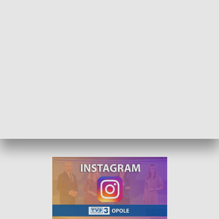
ponownie Kucharski oraz Paweł Synowiec.
Kolejna runda pucharowych zmagań zostanie rozegrana 23
lutego. Gredar wkrótce pozna kolejnego rywala.
Za tydzień brzeska ekipa oraz Dreman Opole Komprachcice
wrócą do rywalizacji w Futsal Ekstraklasie. Oba zespoły
zagrają na wyjazdach – brzeżanie udadzą się do Pniew na
mecz z Red Dragons, natomiast opolanie do Lęborka na
potyczkę z LSSS-em.