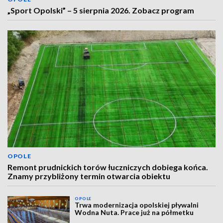
„Sport Opolski” – 5 sierpnia 2026. Zobacz program
OPOLE
Remont prudnickich torów łuczniczych dobiega końca.
Znamy przybliżony termin otwarcia obiektu
OPOLE
Trwa modernizacja opolskiej pływalni
Wodna Nuta. Prace już na półmetku