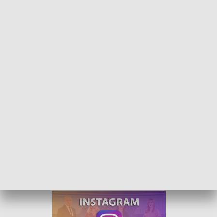
W centrum uwagi - 5 lutego 2022
Zapraszamy na program „W Centrum Uwagi”.
W tym tygodniu rozmawialiśmy o obniżeniu cen w Polsce, co
ma związek z wprowadzeniem Tarczy Antyinflacyjnej, oraz
sytuacji w Namysłowie, gdzie pod znakiem zapytania stoi
przyszłość Namysłowskiego Ośrodka Sportu i Rekreacji.