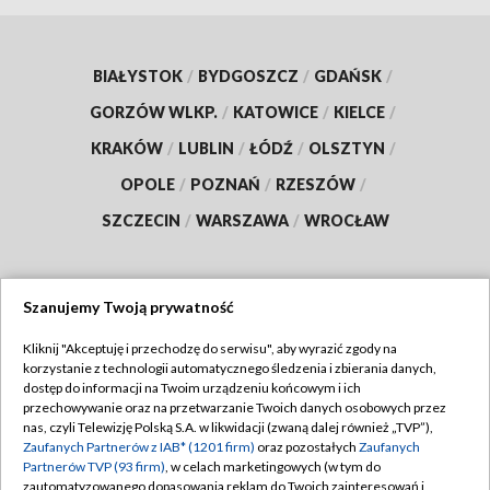
BIAŁYSTOK
/
BYDGOSZCZ
/
GDAŃSK
/
GORZÓW WLKP.
/
KATOWICE
/
KIELCE
/
KRAKÓW
/
LUBLIN
/
ŁÓDŹ
/
OLSZTYN
/
OPOLE
/
POZNAŃ
/
RZESZÓW
/
SZCZECIN
/
WARSZAWA
/
WROCŁAW
Szanujemy Twoją prywatność
Dołącz do nas:
Kliknij "Akceptuję i przechodzę do serwisu", aby wyrazić zgody na
korzystanie z technologii automatycznego śledzenia i zbierania danych,
TVP
dostęp do informacji na Twoim urządzeniu końcowym i ich
Abonament TVP
przechowywanie oraz na przetwarzanie Twoich danych osobowych przez
Regulamin TVP
nas, czyli Telewizję Polską S.A. w likwidacji (zwaną dalej również „TVP”),
Emisja w TVP
Zaufanych Partnerów z IAB* (1201 firm)
oraz pozostałych
Zaufanych
Polityka prywatności
Partnerów TVP (93 firm)
, w celach marketingowych (w tym do
Centrum informacji TVP
Moje zgody
zautomatyzowanego dopasowania reklam do Twoich zainteresowań i