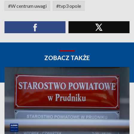
#W centrum uwagi
#tvp3 opole
ZOBACZ TAKŻE