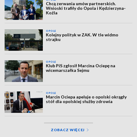
Chcą zerwania umów partnerskich.
Wnioski trafiły do Opola i Kędzierzyna-
Koźla
OPOLE
Kolejny polityk w ZAK. W tle widmo
strajku
OPOLE
Klub PiS zgłosił Marcina Ociepę na
wicemarszałka Sejmu
OPOLE
Marcin Ociepa apeluje o opolski okrągły
stół dla opolskiej służby zdrowia
ZOBACZ WIĘCEJ