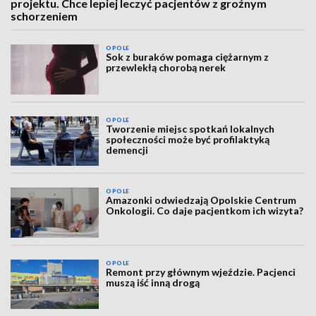
projektu. Chce lepiej leczyć pacjentów z groźnym
schorzeniem
OPOLE
Sok z buraków pomaga ciężarnym z
przewlekłą chorobą nerek
OPOLE
Tworzenie miejsc spotkań lokalnych
społeczności może być profilaktyką
demencji
OPOLE
Amazonki odwiedzają Opolskie Centrum
Onkologii. Co daje pacjentkom ich wizyta?
OPOLE
Remont przy głównym wjeździe. Pacjenci
muszą iść inną drogą