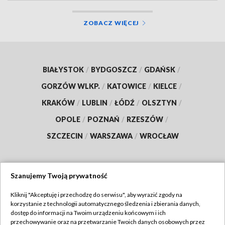
ZOBACZ WIĘCEJ
BIAŁYSTOK
/
BYDGOSZCZ
/
GDAŃSK
/
GORZÓW WLKP.
/
KATOWICE
/
KIELCE
/
KRAKÓW
/
LUBLIN
/
ŁÓDŹ
/
OLSZTYN
/
OPOLE
/
POZNAŃ
/
RZESZÓW
/
SZCZECIN
/
WARSZAWA
/
WROCŁAW
Szanujemy Twoją prywatność
Dołącz do nas:
Kliknij "Akceptuję i przechodzę do serwisu", aby wyrazić zgody na
korzystanie z technologii automatycznego śledzenia i zbierania danych,
TVP
dostęp do informacji na Twoim urządzeniu końcowym i ich
Abonament TVP
przechowywanie oraz na przetwarzanie Twoich danych osobowych przez
Regulamin TVP