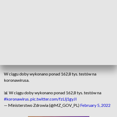
w sobotę Ministerstwo Zdrowia. Dla pacjentów z COVID-19
przygotowano 30 916 łóżek i 2 693 respiratorów.
�� Dzienny raport o
#koronawirus
.
pic.twitter.com/C0UYVQX2Ga
— Ministerstwo Zdrowia (@MZ_GOV_PL)
February 5, 2022
Resort zdrowia przekazał, że na kwarantannie przebywa 556
527 osoby. MZ poinformowało też, że wyzdrowiało dotąd 4
212 146 zakażonych.
W ciągu doby wykonano ponad 162,8 tys. testów na
koronawirusa.
📊 W ciągu doby wykonano ponad 162,8 tys. testów na
#koronawirus
.
pic.twitter.com/fzLlj1gyJl
— Ministerstwo Zdrowia (@MZ_GOV_PL)
February 5, 2022