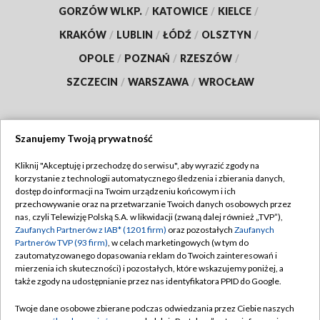
GORZÓW WLKP.
/
KATOWICE
/
KIELCE
/
KRAKÓW
/
LUBLIN
/
ŁÓDŹ
/
OLSZTYN
/
OPOLE
/
POZNAŃ
/
RZESZÓW
/
SZCZECIN
/
WARSZAWA
/
WROCŁAW
Szanujemy Twoją prywatność
Dołącz do nas:
Kliknij "Akceptuję i przechodzę do serwisu", aby wyrazić zgody na
korzystanie z technologii automatycznego śledzenia i zbierania danych,
TVP
dostęp do informacji na Twoim urządzeniu końcowym i ich
Abonament TVP
przechowywanie oraz na przetwarzanie Twoich danych osobowych przez
Regulamin TVP
nas, czyli Telewizję Polską S.A. w likwidacji (zwaną dalej również „TVP”),
Emisja w TVP
Zaufanych Partnerów z IAB* (1201 firm)
oraz pozostałych
Zaufanych
Polityka prywatności
Partnerów TVP (93 firm)
, w celach marketingowych (w tym do
Centrum informacji TVP
Moje zgody
zautomatyzowanego dopasowania reklam do Twoich zainteresowań i
mierzenia ich skuteczności) i pozostałych, które wskazujemy poniżej, a
Naziemna Telewizja Cyfrowa
Pomoc
także zgody na udostępnianie przez nas identyfikatora PPID do Google.
Sklep TVP
Biuro reklamy
Twoje dane osobowe zbierane podczas odwiedzania przez Ciebie naszych
Rada Programowa