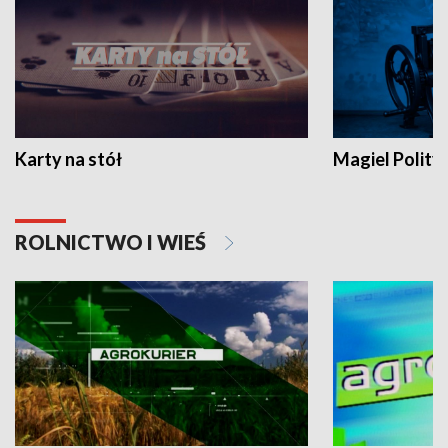
Karty na stół
Magiel Polity
ROLNICTWO I WIEŚ