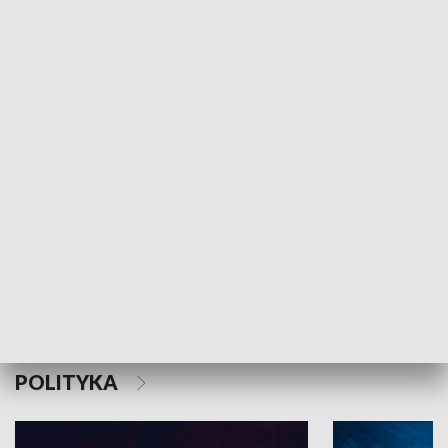
MNIEJSZOŚCI
Schlesien Journal
POLITYKA