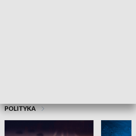
MNIEJSZOŚCI
Schlesien Journal
POLITYKA