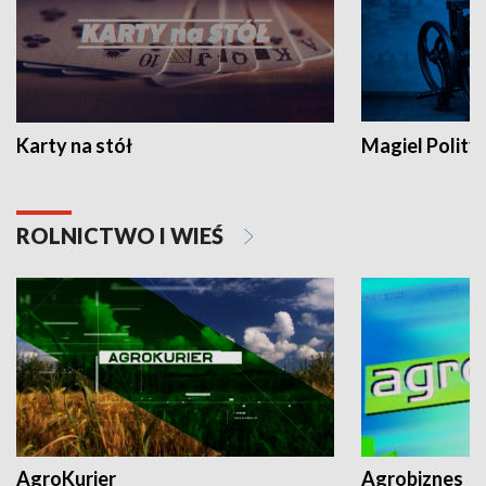
Karty na stół
Magiel Polity
ROLNICTWO I WIEŚ
AgroKurier
Agrobiznes