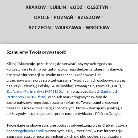
KRAKÓW
/
LUBLIN
/
ŁÓDŹ
/
OLSZTYN
/
OPOLE
/
POZNAŃ
/
RZESZÓW
/
SZCZECIN
/
WARSZAWA
/
WROCŁAW
Szanujemy Twoją prywatność
Dołącz do nas:
Kliknij "Akceptuję i przechodzę do serwisu", aby wyrazić zgody na
korzystanie z technologii automatycznego śledzenia i zbierania danych,
TVP
dostęp do informacji na Twoim urządzeniu końcowym i ich
Abonament TVP
przechowywanie oraz na przetwarzanie Twoich danych osobowych przez
Regulamin TVP
nas, czyli Telewizję Polską S.A. w likwidacji (zwaną dalej również „TVP”),
Emisja w TVP
Zaufanych Partnerów z IAB* (1201 firm)
oraz pozostałych
Zaufanych
Polityka prywatności
Partnerów TVP (93 firm)
, w celach marketingowych (w tym do
Centrum informacji TVP
Moje zgody
zautomatyzowanego dopasowania reklam do Twoich zainteresowań i
mierzenia ich skuteczności) i pozostałych, które wskazujemy poniżej, a
Naziemna Telewizja Cyfrowa
Pomoc
także zgody na udostępnianie przez nas identyfikatora PPID do Google.
Sklep TVP
Biuro reklamy
Twoje dane osobowe zbierane podczas odwiedzania przez Ciebie naszych
Rada Programowa
poszczególnych serwisów
zwanych dalej „Portalem”, w tym informacje
Kontakt
zapisywane za pomocą technologii takich jak: pliki cookie, sygnalizatory