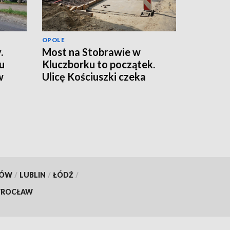
OPOLE
.
Most na Stobrawie w
u
Kluczborku to początek.
w
Ulicę Kościuszki czeka
większa przebudowa
KÓW
/
LUBLIN
/
ŁÓDŹ
/
ROCŁAW