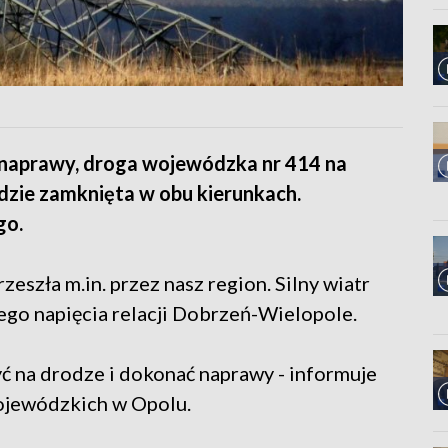
 naprawy, droga wojewódzka nr 414 na
dzie zamknięta w obu kierunkach.
go.
rzeszła m.in. przez nasz region. Silny wiatr
iego napięcia relacji Dobrzeń-Wielopole.
yć na drodze i dokonać naprawy - informuje
ojewódzkich w Opolu.