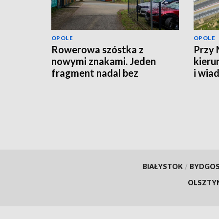
OPOLE
OPOLE
Rowerowa szóstka z
Przy 
nowymi znakami. Jeden
kieru
fragment nadal bez
i wia
oznaczeń
BIAŁYSTOK
/
BYDGO
OLSZTY