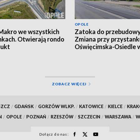
OPOLE
Makro we wszystkich
Zatoka do przebudowy
nkach. Otwierają rondo
Zmiana przy przystank
dukt
Oświęcimska-Osiedle 
Opolu
ZOBACZ WIĘCEJ
SZCZ
/
GDAŃSK
/
GORZÓW WLKP.
/
KATOWICE
/
KIELCE
/
KRA
N
/
OPOLE
/
POZNAŃ
/
RZESZÓW
/
SZCZECIN
/
WARSZAWA
/
W
Dołącz do nas: