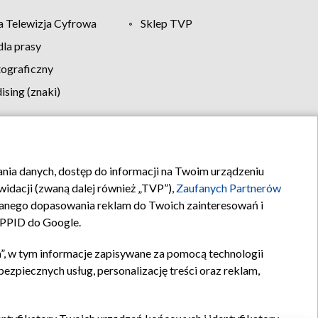
 Telewizja Cyfrowa
Sklep TVP
la prasy
tograficzny
sing (znaki)
klamy
Kontakt
rania danych, dostęp do informacji na Twoim urządzeniu
idacji (zwaną dalej również „TVP”),
Zaufanych Partnerów
anego dopasowania reklam do Twoich zainteresowań i
a PPID do Google.
”, w tym informacje zapisywane za pomocą technologii
zpiecznych usług, personalizację treści oraz reklam,