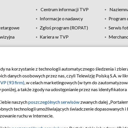
Centrum informacji TVP
Naziemna
Informacje o nadawcy
Program d
zetargowe
Zgłoś program (ROPAT)
Serwis fo
wizyjna
Kariera w TVP
Merchandi
Polityka prywatności
Moje zgody
Pomoc
Biuro re
ody na korzystanie z technologii automatycznego śledzenia i zbie
 danych osobowych przez nas, czyli Telewizję Polską S.A. w likw
VP (93 firm)
, w celach marketingowych (w tym do zautomatyzow
 poniżej, a także zgody na udostępnianie przez nas identyfikator
Ciebie naszych
poszczególnych serwisów
zwanych dalej „Portalem
obnych technologii umożliwiających świadczenie dopasowanych i be
zowanie ruchu w Internecie.