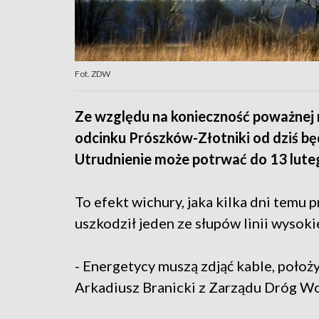
Fot. ZDW
Ze względu na konieczność poważnej
odcinku Prószków-Złotniki od dziś bę
Utrudnienie może potrwać do 13 lute
To efekt wichury, jaka kilka dni temu p
uszkodził jeden ze słupów linii wysok
- Energetycy muszą zdjąć kable, położ
Arkadiusz Branicki z Zarządu Dróg W