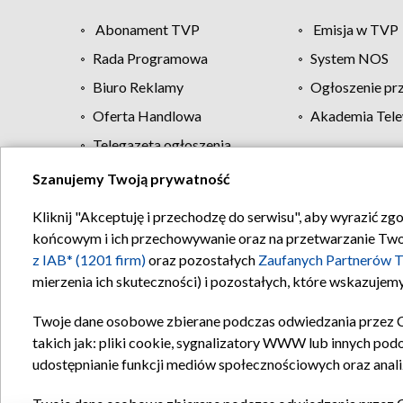
Abonament TVP
Emisja w TVP
Rada Programowa
System NOS
Biuro Reklamy
Ogłoszenie pr
Oferta Handlowa
Akademia Tele
Telegazeta ogłoszenia
Szanujemy Twoją prywatność
Regulamin TVP
Kliknij "Akceptuję i przechodzę do serwisu", aby wyrazić zg
końcowym i ich przechowywanie oraz na przetwarzanie Twoich
z IAB* (1201 firm)
oraz pozostałych
Zaufanych Partnerów T
mierzenia ich skuteczności) i pozostałych, które wskazujemy
Twoje dane osobowe zbierane podczas odwiedzania przez 
takich jak: pliki cookie, sygnalizatory WWW lub innych pod
udostępnianie funkcji mediów społecznościowych oraz anali