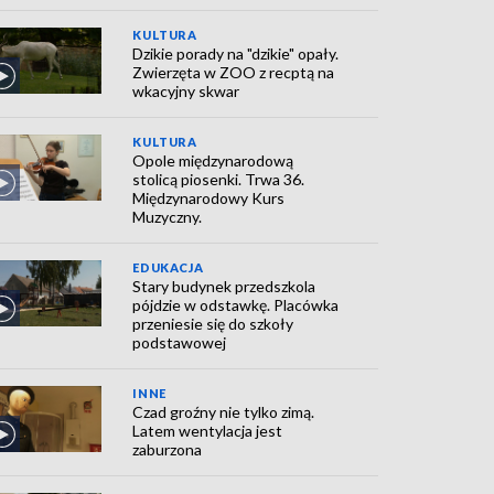
KULTURA
Dzikie porady na "dzikie" opały.
Zwierzęta w ZOO z recptą na
wkacyjny skwar
KULTURA
Opole międzynarodową
stolicą piosenki. Trwa 36.
Międzynarodowy Kurs
Muzyczny.
EDUKACJA
Stary budynek przedszkola
pójdzie w odstawkę. Placówka
przeniesie się do szkoły
podstawowej
INNE
Czad groźny nie tylko zimą.
Latem wentylacja jest
zaburzona