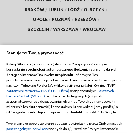
KRAKÓW
/
LUBLIN
/
ŁÓDŹ
/
OLSZTYN
/
OPOLE
/
POZNAŃ
/
RZESZÓW
/
SZCZECIN
/
WARSZAWA
/
WROCŁAW
Szanujemy Twoją prywatność
Dołącz do nas:
Kliknij "Akceptuję i przechodzę do serwisu", aby wyrazić zgody na
korzystanie z technologii automatycznego śledzenia i zbierania danych,
TVP
dostęp do informacji na Twoim urządzeniu końcowym i ich
Abonament TVP
przechowywanie oraz na przetwarzanie Twoich danych osobowych przez
Regulamin TVP
nas, czyli Telewizję Polską S.A. w likwidacji (zwaną dalej również „TVP”),
Emisja w TVP
Zaufanych Partnerów z IAB* (1201 firm)
oraz pozostałych
Zaufanych
Polityka prywatności
Partnerów TVP (93 firm)
, w celach marketingowych (w tym do
Centrum informacji TVP
Moje zgody
zautomatyzowanego dopasowania reklam do Twoich zainteresowań i
mierzenia ich skuteczności) i pozostałych, które wskazujemy poniżej, a
Naziemna Telewizja Cyfrowa
Pomoc
także zgody na udostępnianie przez nas identyfikatora PPID do Google.
Sklep TVP
Biuro reklamy
Twoje dane osobowe zbierane podczas odwiedzania przez Ciebie naszych
Rada Programowa
poszczególnych serwisów
zwanych dalej „Portalem”, w tym informacje
Kontakt