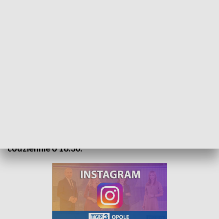
Kurier Opolski - wydanie główne – 3 lutego 2022
„Kurier Opolski” to codzienna porcja informacji o
najważniejszych wydarzeniach w regionie. Na
główne wydanie zapraszamy do TVP3 Opole
codziennie o 18:30.