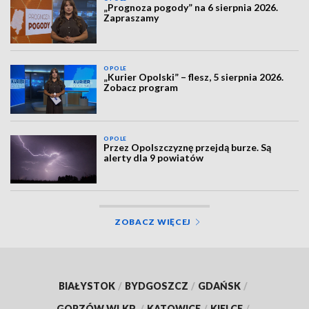
„Prognoza pogody” na 6 sierpnia 2026.
Zapraszamy
OPOLE
„Kurier Opolski” – flesz, 5 sierpnia 2026.
Zobacz program
OPOLE
Przez Opolszczyznę przejdą burze. Są
alerty dla 9 powiatów
ZOBACZ WIĘCEJ
BIAŁYSTOK
/
BYDGOSZCZ
/
GDAŃSK
/
GORZÓW WLKP.
/
KATOWICE
/
KIELCE
/