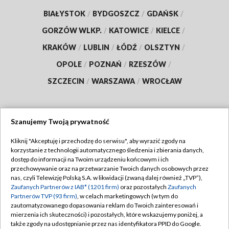
BIAŁYSTOK
/
BYDGOSZCZ
/
GDAŃSK
/
GORZÓW WLKP.
/
KATOWICE
/
KIELCE
/
KRAKÓW
/
LUBLIN
/
ŁÓDŹ
/
OLSZTYN
/
OPOLE
/
POZNAŃ
/
RZESZÓW
/
SZCZECIN
/
WARSZAWA
/
WROCŁAW
Szanujemy Twoją prywatność
Dołącz do nas:
Kliknij "Akceptuję i przechodzę do serwisu", aby wyrazić zgody na
korzystanie z technologii automatycznego śledzenia i zbierania danych,
TVP
dostęp do informacji na Twoim urządzeniu końcowym i ich
Abonament TVP
przechowywanie oraz na przetwarzanie Twoich danych osobowych przez
Regulamin TVP
nas, czyli Telewizję Polską S.A. w likwidacji (zwaną dalej również „TVP”),
Emisja w TVP
Zaufanych Partnerów z IAB* (1201 firm)
oraz pozostałych
Zaufanych
Polityka prywatności
Partnerów TVP (93 firm)
, w celach marketingowych (w tym do
Centrum informacji TVP
Moje zgody
zautomatyzowanego dopasowania reklam do Twoich zainteresowań i
mierzenia ich skuteczności) i pozostałych, które wskazujemy poniżej, a
Naziemna Telewizja Cyfrowa
Pomoc
także zgody na udostępnianie przez nas identyfikatora PPID do Google.