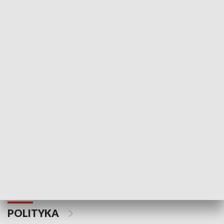
Wejściówka
Zakładka
MNIEJSZOŚCI
Schlesien Journal
POLITYKA